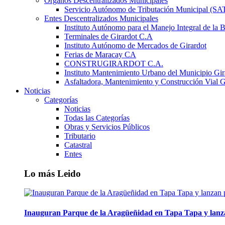
Órganos Descentralizados Municipales
Servicio Autónomo de Tributación Municipal (S
Entes Descentralizados Municipales
Instituto Autónomo para el Manejo Integral de la 
Terminales de Girardot C.A
Instituto Autónomo de Mercados de Girardot
Ferias de Maracay CA
CONSTRUGIRARDOT C.A.
Instituto Mantenimiento Urbano del Municipio Gir
Asfaltadora, Mantenimiento y Construcción Vial G
Noticias
Categorías
Noticias
Todas las Categorías
Obras y Servicios Públicos
Tributario
Catastral
Entes
Lo más Leido
Inauguran Parque de la Aragüeñidad en Tapa Tapa y lanz