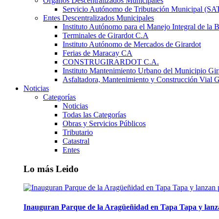
Órganos Descentralizados Municipales
Servicio Autónomo de Tributación Municipal (S
Entes Descentralizados Municipales
Instituto Autónomo para el Manejo Integral de la 
Terminales de Girardot C.A
Instituto Autónomo de Mercados de Girardot
Ferias de Maracay CA
CONSTRUGIRARDOT C.A.
Instituto Mantenimiento Urbano del Municipio Gir
Asfaltadora, Mantenimiento y Construcción Vial G
Noticias
Categorías
Noticias
Todas las Categorías
Obras y Servicios Públicos
Tributario
Catastral
Entes
Lo más Leido
Inauguran Parque de la Aragüeñidad en Tapa Tapa y lanz