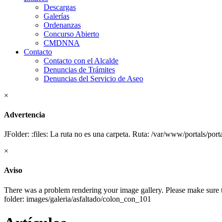
Descargas
Galerías
Ordenanzas
Concurso Abierto
CMDNNA
Contacto
Contacto con el Alcalde
Denuncias de Trámites
Denuncias del Servicio de Aseo
×
Advertencia
JFolder: :files: La ruta no es una carpeta. Ruta: /var/www/portals/po
×
Aviso
There was a problem rendering your image gallery. Please make sure tha
folder: images/galeria/asfaltado/colon_con_101