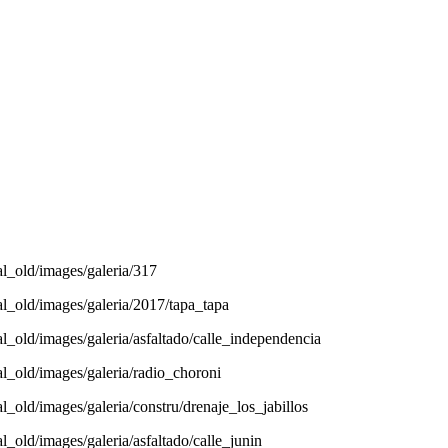
tal_old/images/galeria/317
tal_old/images/galeria/2017/tapa_tapa
tal_old/images/galeria/asfaltado/calle_independencia
tal_old/images/galeria/radio_choroni
al_old/images/galeria/constru/drenaje_los_jabillos
al_old/images/galeria/asfaltado/calle_junin