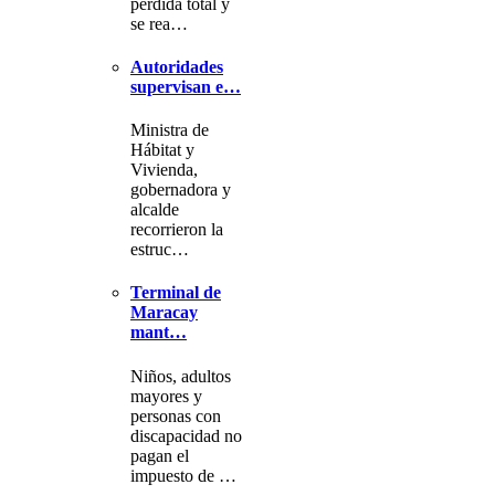
pérdida total y
se rea…
Autoridades
supervisan e…
Ministra de
Hábitat y
Vivienda,
gobernadora y
alcalde
recorrieron la
estruc…
Terminal de
Maracay
mant…
Niños, adultos
mayores y
personas con
discapacidad no
pagan el
impuesto de …