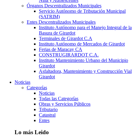
Niña y Adolescentes
Órganos Descentralizados Municipales
Servicio Autónomo de Tributación Municipal
(SATRIM)
Entes Descentralizados Municipales
Instituto Autónomo para el Manejo Integral de la
Basura de Girardot
Terminales de Girardot C.A
Instituto Autónomo de Mercados de Girardot
Ferias de Maracay CA
CONSTRUGIRARDOT C.A.
Instituto Mantenimiento Urbano del Municipio
Girardot
Asfaltadora, Mantenimiento y Construcción Vial
Girardot
Noticias
Categorías
Noticias
Todas las Categorías
Obras y Servicios Públicos
Tributario
Catastral
Entes
Lo más Leido