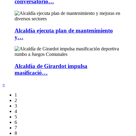
conversatorio…
Alcaldía ejecuta plan de mantenimiento
y…
Alcaldía de Girardot impulsa
masificació…
«
1
2
3
4
5
6
7
8