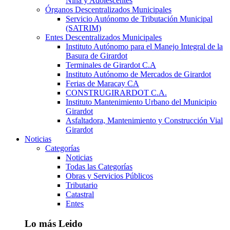
Niña y Adolescentes
Órganos Descentralizados Municipales
Servicio Autónomo de Tributación Municipal
(SATRIM)
Entes Descentralizados Municipales
Instituto Autónomo para el Manejo Integral de la
Basura de Girardot
Terminales de Girardot C.A
Instituto Autónomo de Mercados de Girardot
Ferias de Maracay CA
CONSTRUGIRARDOT C.A.
Instituto Mantenimiento Urbano del Municipio
Girardot
Asfaltadora, Mantenimiento y Construcción Vial
Girardot
Noticias
Categorías
Noticias
Todas las Categorías
Obras y Servicios Públicos
Tributario
Catastral
Entes
Lo más Leido