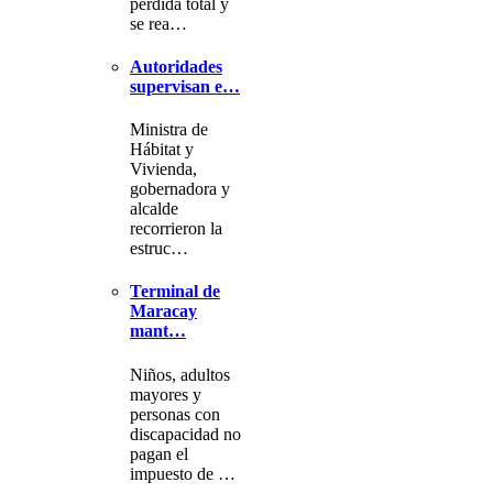
pérdida total y
se rea…
Autoridades
supervisan e…
Ministra de
Hábitat y
Vivienda,
gobernadora y
alcalde
recorrieron la
estruc…
Terminal de
Maracay
mant…
Niños, adultos
mayores y
personas con
discapacidad no
pagan el
impuesto de …