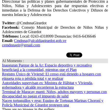
Direccionar las políticas y planes gubernamentales de Protección a
Niños, Niñas y Adolescentes para dar respuestas efectivas e
inmediatas a la Defensa de los Derechos Colectivos y Difusos de
nuestra Infancia y Adolescencia
Twitter:
@CmdnnaGirardot
Facebook:
Consejo Municipal de Derechos de Niños Niñas y
Adolescentes de Girardot
Teléfonos:
Local: 0243-4318999 Denuncias: 0416-6436646
Email:
Cmdnna@alcaldiagirardot.gob.ve
cemdnnagir@gmail.com
Al Momento :
Inauguran Parque de la Ar
: Espacio deportivo y recreativo
beneficiará a la comunidad, mientras que el Plan
Registro Único de Viviend
: El censo está dirigido a hogares con
etiqueta roja o pérdida total y se realizar
Autoridades supervisan es
: Ministra de Hábitat y Vivienda,
gobernadora y alcalde recorrieron la estructura
Terminal de Maracay manti
: Niños, adultos mayores y personas con
discapacidad no pagan el impuesto de salid
Nacen tortuguillos y resg
: Equipo de Tortugas Marinas Choroní y
Policía Municipal de Girardot protegen una
There are no images in the gallery.