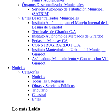
Niña y Adolescentes
Órganos Descentralizados Municipales
Servicio Autónomo de Tributación Municipal
(SATRIM)
Entes Descentralizados Municipales
Instituto Autónomo para el Manejo Integral de la
Basura de Girardot
Terminales de Girardot C.A
Instituto Autónomo de Mercados de Girardot
Ferias de Maracay CA
CONSTRUGIRARDOT C.A.
Instituto Mantenimiento Urbano del Municipio
Girardot
Asfaltadora, Mantenimiento y Construcción Vial
Girardot
Noticias
Categorías
Noticias
Todas las Categorías
Obras y Servicios Públicos
Tributario
Catastral
Entes
Lo más Leido