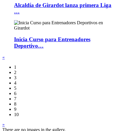
Alcaldía de Girardot lanza primera Liga
…
Inicia Curso para Entrenadores
Deportivo…
«
1
2
3
4
5
6
7
8
9
10
»
There are no images in the gallery.