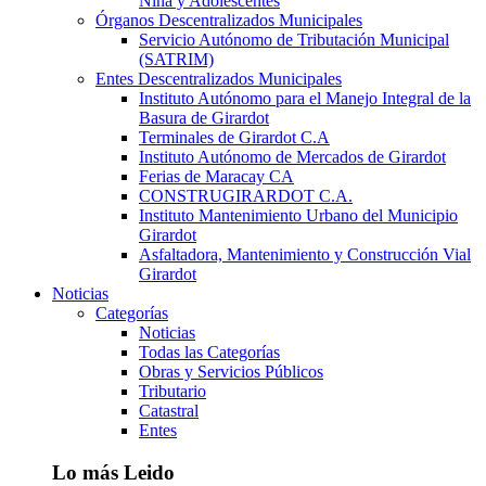
Niña y Adolescentes
Órganos Descentralizados Municipales
Servicio Autónomo de Tributación Municipal
(SATRIM)
Entes Descentralizados Municipales
Instituto Autónomo para el Manejo Integral de la
Basura de Girardot
Terminales de Girardot C.A
Instituto Autónomo de Mercados de Girardot
Ferias de Maracay CA
CONSTRUGIRARDOT C.A.
Instituto Mantenimiento Urbano del Municipio
Girardot
Asfaltadora, Mantenimiento y Construcción Vial
Girardot
Noticias
Categorías
Noticias
Todas las Categorías
Obras y Servicios Públicos
Tributario
Catastral
Entes
Lo más Leido