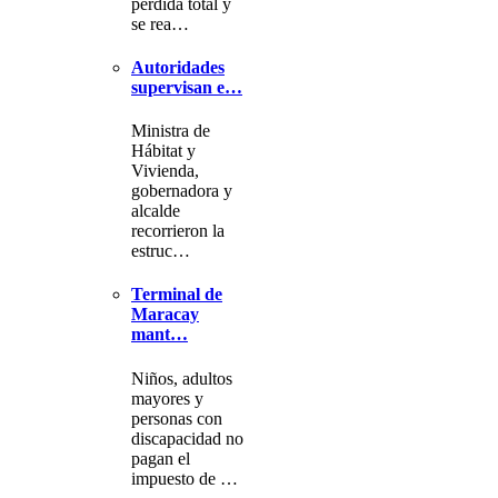
pérdida total y
se rea…
Autoridades
supervisan e…
Ministra de
Hábitat y
Vivienda,
gobernadora y
alcalde
recorrieron la
estruc…
Terminal de
Maracay
mant…
Niños, adultos
mayores y
personas con
discapacidad no
pagan el
impuesto de …