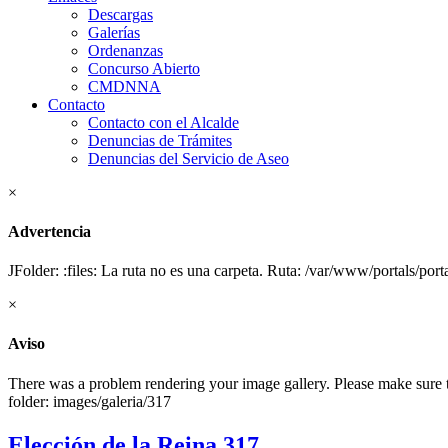
Descargas
Galerías
Ordenanzas
Concurso Abierto
CMDNNA
Contacto
Contacto con el Alcalde
Denuncias de Trámites
Denuncias del Servicio de Aseo
×
Advertencia
JFolder: :files: La ruta no es una carpeta. Ruta: /var/www/portals/por
×
Aviso
There was a problem rendering your image gallery. Please make sure tha
folder: images/galeria/317
Elección de la Reina 317