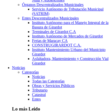
Niña y Adolescentes
Órganos Descentralizados Municipales
Servicio Autónomo de Tributación Municipal
(SATRIM)
Entes Descentralizados Municipales
Instituto Autónomo para el Manejo Integral de la
Basura de Girardot
Terminales de Girardot C.A
Instituto Autónomo de Mercados de Girardot
Ferias de Maracay CA
CONSTRUGIRARDOT C.A.
Instituto Mantenimiento Urbano del Municipio
Girardot
Asfaltadora, Mantenimiento y Construcción Vial
Girardot
Noticias
Categorías
Noticias
Todas las Categorías
Obras y Servicios Públicos
Tributario
Catastral
Entes
Lo más Leido