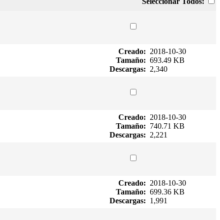
Seleccionar Todos:
Creado:
2018-10-30
Tamaño:
693.49 KB
Descargas:
2,340
Creado:
2018-10-30
Tamaño:
740.71 KB
Descargas:
2,221
Creado:
2018-10-30
Tamaño:
699.36 KB
Descargas:
1,991