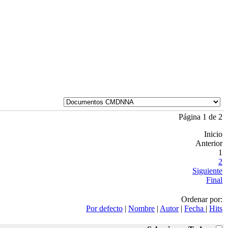
Página 1 de 2
Inicio
Anterior
1
2
Siguiente
Final
Ordenar por:
Por defecto
|
Nombre
|
Autor
|
Fecha
|
Hits