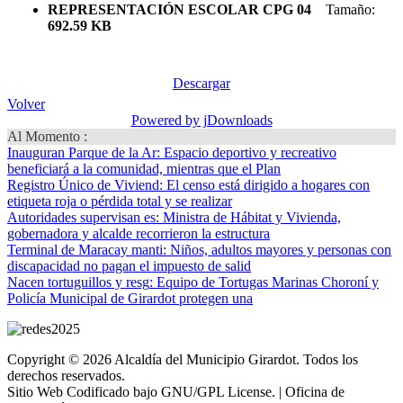
REPRESENTACIÓN ESCOLAR CPG 04
Tamaño:
692.59 KB
Descargar
Volver
Powered by jDownloads
Al Momento :
Inauguran Parque de la Ar
: Espacio deportivo y recreativo
beneficiará a la comunidad, mientras que el Plan
Registro Único de Viviend
: El censo está dirigido a hogares con
etiqueta roja o pérdida total y se realizar
Autoridades supervisan es
: Ministra de Hábitat y Vivienda,
gobernadora y alcalde recorrieron la estructura
Terminal de Maracay manti
: Niños, adultos mayores y personas con
discapacidad no pagan el impuesto de salid
Nacen tortuguillos y resg
: Equipo de Tortugas Marinas Choroní y
Policía Municipal de Girardot protegen una
Copyright © 2026 Alcaldía del Municipio Girardot. Todos los
derechos reservados.
Sitio Web Codificado bajo GNU/GPL License. | Oficina de