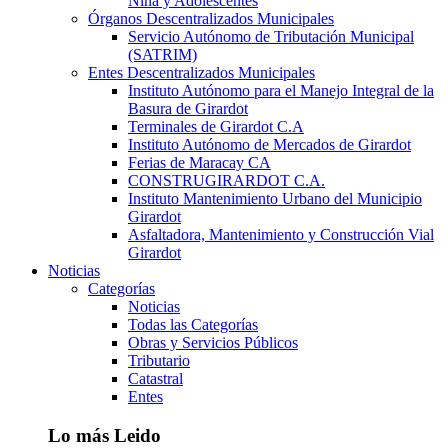
Niña y Adolescentes
Órganos Descentralizados Municipales
Servicio Autónomo de Tributación Municipal
(SATRIM)
Entes Descentralizados Municipales
Instituto Autónomo para el Manejo Integral de la
Basura de Girardot
Terminales de Girardot C.A
Instituto Autónomo de Mercados de Girardot
Ferias de Maracay CA
CONSTRUGIRARDOT C.A.
Instituto Mantenimiento Urbano del Municipio
Girardot
Asfaltadora, Mantenimiento y Construcción Vial
Girardot
Noticias
Categorías
Noticias
Todas las Categorías
Obras y Servicios Públicos
Tributario
Catastral
Entes
Lo más Leido