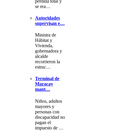
pérdida total y
se rea…
Autoridades
supervisan e…
Ministra de
Hábitat y
Vivienda,
gobernadora y
alcalde
recorrieron la
estruc…
Terminal de
Maracay
mant…
Niños, adultos
mayores y
personas con
discapacidad no
pagan el
impuesto de …