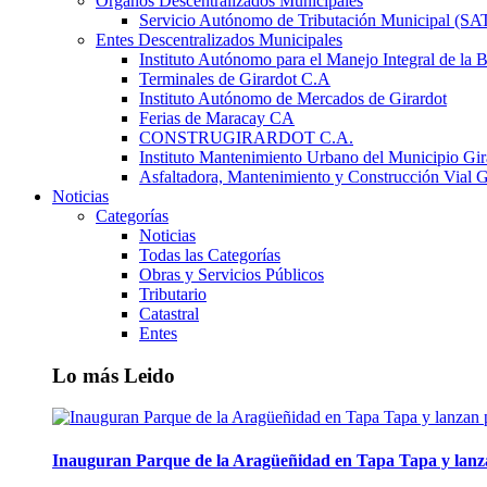
Órganos Descentralizados Municipales
Servicio Autónomo de Tributación Municipal (S
Entes Descentralizados Municipales
Instituto Autónomo para el Manejo Integral de la 
Terminales de Girardot C.A
Instituto Autónomo de Mercados de Girardot
Ferias de Maracay CA
CONSTRUGIRARDOT C.A.
Instituto Mantenimiento Urbano del Municipio Gir
Asfaltadora, Mantenimiento y Construcción Vial G
Noticias
Categorías
Noticias
Todas las Categorías
Obras y Servicios Públicos
Tributario
Catastral
Entes
Lo más Leido
Inauguran Parque de la Aragüeñidad en Tapa Tapa y lanz