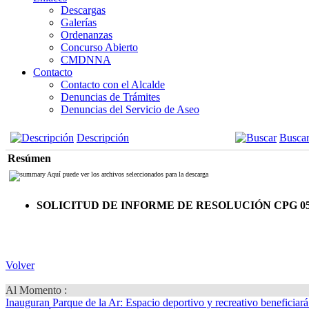
Descargas
Galerías
Ordenanzas
Concurso Abierto
CMDNNA
Contacto
Contacto con el Alcalde
Denuncias de Trámites
Denuncias del Servicio de Aseo
Descripción
Busca
Resúmen
Aquí puede ver los archivos seleccionados para la descarga
SOLICITUD DE INFORME DE RESOLUCIÓN CPG 
Volver
Al Momento :
Inauguran Parque de la Ar
: Espacio deportivo y recreativo beneficiar