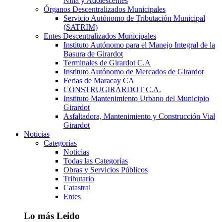
Niña y Adolescentes
Órganos Descentralizados Municipales
Servicio Autónomo de Tributación Municipal
(SATRIM)
Entes Descentralizados Municipales
Instituto Autónomo para el Manejo Integral de la
Basura de Girardot
Terminales de Girardot C.A
Instituto Autónomo de Mercados de Girardot
Ferias de Maracay CA
CONSTRUGIRARDOT C.A.
Instituto Mantenimiento Urbano del Municipio
Girardot
Asfaltadora, Mantenimiento y Construcción Vial
Girardot
Noticias
Categorías
Noticias
Todas las Categorías
Obras y Servicios Públicos
Tributario
Catastral
Entes
Lo más Leido