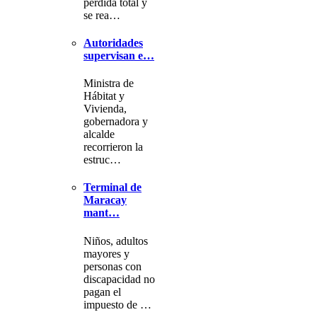
pérdida total y
se rea…
Autoridades
supervisan e…
Ministra de
Hábitat y
Vivienda,
gobernadora y
alcalde
recorrieron la
estruc…
Terminal de
Maracay
mant…
Niños, adultos
mayores y
personas con
discapacidad no
pagan el
impuesto de …