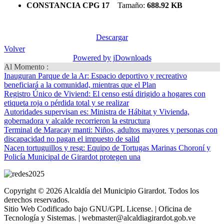
CONSTANCIA CPG 17
Tamaño:
688.92 KB
Descargar
Volver
Powered by jDownloads
Al Momento :
Inauguran Parque de la Ar
: Espacio deportivo y recreativo
beneficiará a la comunidad, mientras que el Plan
Registro Único de Viviend
: El censo está dirigido a hogares con
etiqueta roja o pérdida total y se realizar
Autoridades supervisan es
: Ministra de Hábitat y Vivienda,
gobernadora y alcalde recorrieron la estructura
Terminal de Maracay manti
: Niños, adultos mayores y personas con
discapacidad no pagan el impuesto de salid
Nacen tortuguillos y resg
: Equipo de Tortugas Marinas Choroní y
Policía Municipal de Girardot protegen una
Copyright © 2026 Alcaldía del Municipio Girardot. Todos los
derechos reservados.
Sitio Web Codificado bajo GNU/GPL License. | Oficina de
Tecnología y Sistemas. | webmaster@alcaldiagirardot.gob.ve