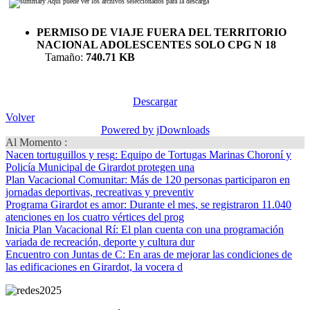
Aquí puede ver los archivos seleccionados para la descarga
PERMISO DE VIAJE FUERA DEL TERRITORIO
NACIONAL ADOLESCENTES SOLO CPG N 18
Tamaño:
740.71 KB
Descargar
Volver
Powered by jDownloads
Al Momento :
Nacen tortuguillos y resg
: Equipo de Tortugas Marinas Choroní y
Policía Municipal de Girardot protegen una
Plan Vacacional Comunitar
: Más de 120 personas participaron en
jornadas deportivas, recreativas y preventiv
Programa Girardot es amor
: Durante el mes, se registraron 11.040
atenciones en los cuatro vértices del prog
Inicia Plan Vacacional Rí
: El plan cuenta con una programación
variada de recreación, deporte y cultura dur
Encuentro con Juntas de C
: En aras de mejorar las condiciones de
las edificaciones en Girardot, la vocera d