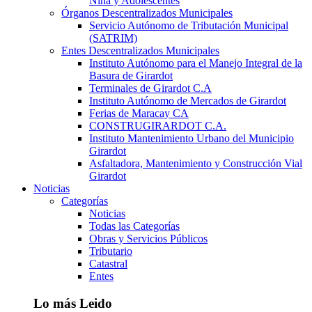
Niña y Adolescentes
Órganos Descentralizados Municipales
Servicio Autónomo de Tributación Municipal
(SATRIM)
Entes Descentralizados Municipales
Instituto Autónomo para el Manejo Integral de la
Basura de Girardot
Terminales de Girardot C.A
Instituto Autónomo de Mercados de Girardot
Ferias de Maracay CA
CONSTRUGIRARDOT C.A.
Instituto Mantenimiento Urbano del Municipio
Girardot
Asfaltadora, Mantenimiento y Construcción Vial
Girardot
Noticias
Categorías
Noticias
Todas las Categorías
Obras y Servicios Públicos
Tributario
Catastral
Entes
Lo más Leido