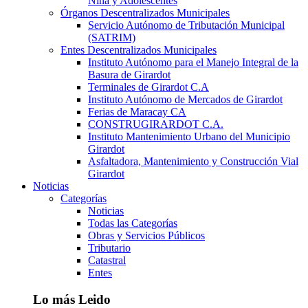
Niña y Adolescentes
Órganos Descentralizados Municipales
Servicio Autónomo de Tributación Municipal
(SATRIM)
Entes Descentralizados Municipales
Instituto Autónomo para el Manejo Integral de la
Basura de Girardot
Terminales de Girardot C.A
Instituto Autónomo de Mercados de Girardot
Ferias de Maracay CA
CONSTRUGIRARDOT C.A.
Instituto Mantenimiento Urbano del Municipio
Girardot
Asfaltadora, Mantenimiento y Construcción Vial
Girardot
Noticias
Categorías
Noticias
Todas las Categorías
Obras y Servicios Públicos
Tributario
Catastral
Entes
Lo más Leido