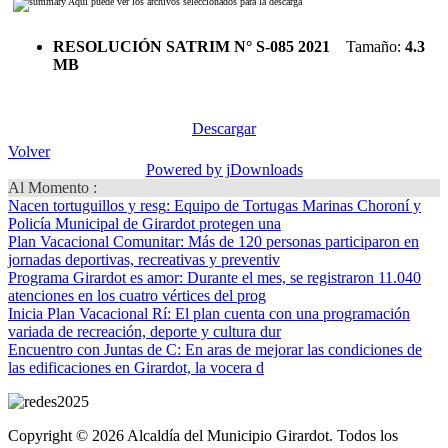
Aquí puede ver los archivos seleccionados para la descarga
RESOLUCIÓN SATRIM N° S-085 2021
Tamaño:
4.3
MB
Descargar
Volver
Powered by jDownloads
Al Momento :
Nacen tortuguillos y resg
: Equipo de Tortugas Marinas Choroní y
Policía Municipal de Girardot protegen una
Plan Vacacional Comunitar
: Más de 120 personas participaron en
jornadas deportivas, recreativas y preventiv
Programa Girardot es amor
: Durante el mes, se registraron 11.040
atenciones en los cuatro vértices del prog
Inicia Plan Vacacional Rí
: El plan cuenta con una programación
variada de recreación, deporte y cultura dur
Encuentro con Juntas de C
: En aras de mejorar las condiciones de
las edificaciones en Girardot, la vocera d
Copyright © 2026 Alcaldía del Municipio Girardot. Todos los