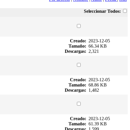
Seleccionar Todos:
Creado:
2023-12-05
Tamaño:
66.34 KB
Descargas:
2,321
Creado:
2023-12-05
Tamaño:
68.86 KB
Descargas:
1,482
Creado:
2023-12-05
Tamaño:
61.39 KB
Descargas:
1,599