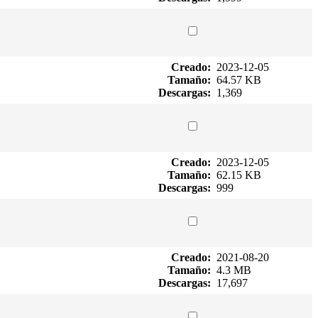
Creado:
2023-12-05
Tamaño:
64.57 KB
Descargas:
1,369
Creado:
2023-12-05
Tamaño:
62.15 KB
Descargas:
999
Creado:
2021-08-20
Tamaño:
4.3 MB
Descargas:
17,697