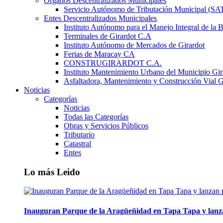
Órganos Descentralizados Municipales
Servicio Autónomo de Tributación Municipal (S
Entes Descentralizados Municipales
Instituto Autónomo para el Manejo Integral de la 
Terminales de Girardot C.A
Instituto Autónomo de Mercados de Girardot
Ferias de Maracay CA
CONSTRUGIRARDOT C.A.
Instituto Mantenimiento Urbano del Municipio Gir
Asfaltadora, Mantenimiento y Construcción Vial G
Noticias
Categorías
Noticias
Todas las Categorías
Obras y Servicios Públicos
Tributario
Catastral
Entes
Lo más Leido
Inauguran Parque de la Aragüeñidad en Tapa Tapa y lanz