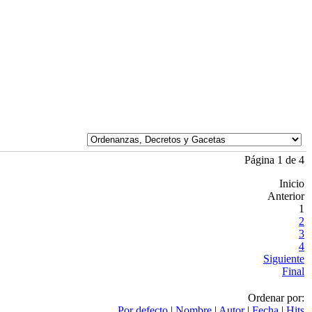
Página 1 de 4
Inicio
Anterior
1
2
3
4
Siguiente
Final
Ordenar por:
Por defecto
|
Nombre
|
Autor
|
Fecha
|
Hits