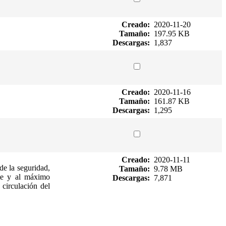
Creado:
2020-11-20
Tamaño:
197.95 KB
Descargas:
1,837
Creado:
2020-11-16
Tamaño:
161.87 KB
Descargas:
1,295
Creado:
2020-11-11
de la seguridad,
Tamaño:
9.78 MB
nte y al máximo
Descargas:
7,871
 circulación del