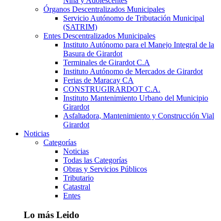
Niña y Adolescentes
Órganos Descentralizados Municipales
Servicio Autónomo de Tributación Municipal
(SATRIM)
Entes Descentralizados Municipales
Instituto Autónomo para el Manejo Integral de la
Basura de Girardot
Terminales de Girardot C.A
Instituto Autónomo de Mercados de Girardot
Ferias de Maracay CA
CONSTRUGIRARDOT C.A.
Instituto Mantenimiento Urbano del Municipio
Girardot
Asfaltadora, Mantenimiento y Construcción Vial
Girardot
Noticias
Categorías
Noticias
Todas las Categorías
Obras y Servicios Públicos
Tributario
Catastral
Entes
Lo más Leido