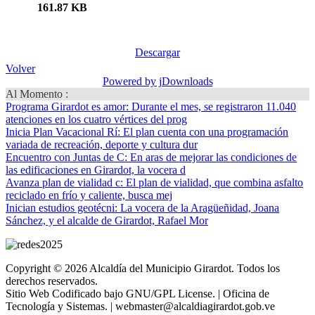
161.87 KB
Descargar
Volver
Powered by jDownloads
Al Momento :
Programa Girardot es amor
: Durante el mes, se registraron 11.040
atenciones en los cuatro vértices del prog
Inicia Plan Vacacional Rí
: El plan cuenta con una programación
variada de recreación, deporte y cultura dur
Encuentro con Juntas de C
: En aras de mejorar las condiciones de
las edificaciones en Girardot, la vocera d
Avanza plan de vialidad c
: El plan de vialidad, que combina asfalto
reciclado en frío y caliente, busca mej
Inician estudios geotécni
: La vocera de la Aragüeñidad, Joana
Sánchez, y el alcalde de Girardot, Rafael Mor
Copyright © 2026 Alcaldía del Municipio Girardot. Todos los
derechos reservados.
Sitio Web Codificado bajo GNU/GPL License. | Oficina de
Tecnología y Sistemas. | webmaster@alcaldiagirardot.gob.ve