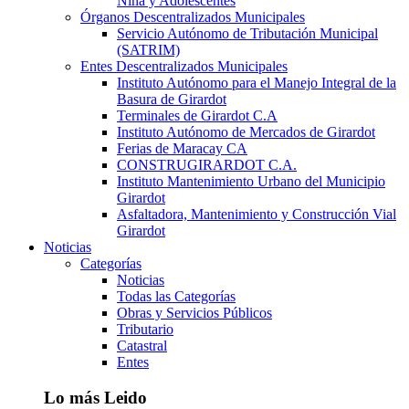
Niña y Adolescentes
Órganos Descentralizados Municipales
Servicio Autónomo de Tributación Municipal
(SATRIM)
Entes Descentralizados Municipales
Instituto Autónomo para el Manejo Integral de la
Basura de Girardot
Terminales de Girardot C.A
Instituto Autónomo de Mercados de Girardot
Ferias de Maracay CA
CONSTRUGIRARDOT C.A.
Instituto Mantenimiento Urbano del Municipio
Girardot
Asfaltadora, Mantenimiento y Construcción Vial
Girardot
Noticias
Categorías
Noticias
Todas las Categorías
Obras y Servicios Públicos
Tributario
Catastral
Entes
Lo más Leido