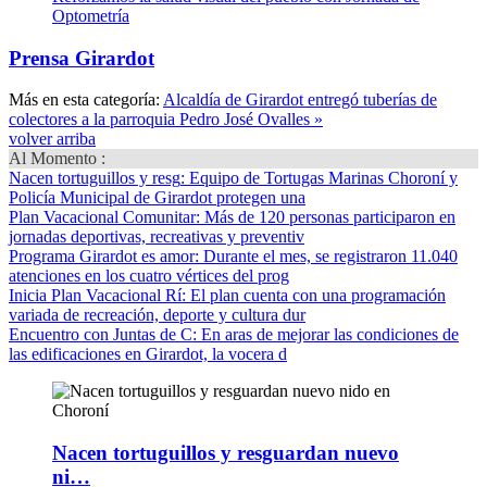
Optometría
Prensa Girardot
Más en esta categoría:
Alcaldía de Girardot entregó tuberías de
colectores a la parroquia Pedro José Ovalles »
volver arriba
Al Momento :
Nacen tortuguillos y resg
: Equipo de Tortugas Marinas Choroní y
Policía Municipal de Girardot protegen una
Plan Vacacional Comunitar
: Más de 120 personas participaron en
jornadas deportivas, recreativas y preventiv
Programa Girardot es amor
: Durante el mes, se registraron 11.040
atenciones en los cuatro vértices del prog
Inicia Plan Vacacional Rí
: El plan cuenta con una programación
variada de recreación, deporte y cultura dur
Encuentro con Juntas de C
: En aras de mejorar las condiciones de
las edificaciones en Girardot, la vocera d
Nacen tortuguillos y resguardan nuevo
ni…