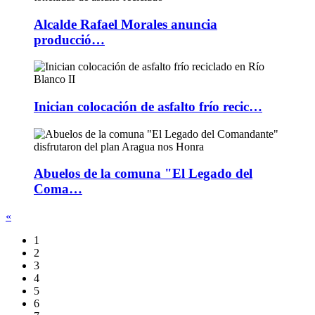
Alcalde Rafael Morales anuncia
producció…
Inician colocación de asfalto frío recic…
Abuelos de la comuna "El Legado del
Coma…
«
1
2
3
4
5
6