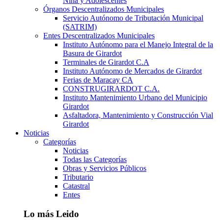
Niña y Adolescentes
Órganos Descentralizados Municipales
Servicio Autónomo de Tributación Municipal
(SATRIM)
Entes Descentralizados Municipales
Instituto Autónomo para el Manejo Integral de la
Basura de Girardot
Terminales de Girardot C.A
Instituto Autónomo de Mercados de Girardot
Ferias de Maracay CA
CONSTRUGIRARDOT C.A.
Instituto Mantenimiento Urbano del Municipio
Girardot
Asfaltadora, Mantenimiento y Construcción Vial
Girardot
Noticias
Categorías
Noticias
Todas las Categorías
Obras y Servicios Públicos
Tributario
Catastral
Entes
Lo más Leido