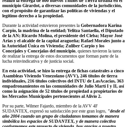
realizó la entrega de 800 nuevos Títulos de Tierra urbana en el
municipio Girardot, a diversas comunidades de la jurisdicción,
con el propósito de garantizar las políticas de viviendas y el
legítimo derecho a la propiedad.
Durante la actividad estuvieron presentes la
Gobernadora Karina
Carpio, la madrina de la entidad; Yelitza Santaella, el Diputado
de la AN; Ricardo Molina, el presidente del Cleba; Mayor José
Arias y el alcalde de la capital aragueña; Rafael Morales junto a
la Autoridad Única en Vivienda; Zuliber Carpio y los
Concejales y Concejalas del municipio
, quienes tuvieron la tarea
de realizar la entrega de estos documentos que forman parte de la
lucha reinvindicativa y de justicia social.
En esta actividad, se hizo la entrega de fichas catastrales a cinco
Asambleas Viviendo Venezolano (AVV), 246 títulos de tierra
individuales, 216 títulos colectivos del INTU de LasAcacias, 363
empadronamientos en las comunidades de Julio Martí I y II, así
como la asignación de 52 títulos de propiedad a propietarios de
los Mercados Municipales pertenecientes al Alivio 2.
Por su parte, Wilmer Fajardo, miembro de la AVV 4F
SUDANTEX, expresó su satisfacción por este gran logro,
"desde el
año 2004 cuando un grupo de ciudadanos tomamos de manera
simbólica los espacios de SUDANTEX, y de manera colectiva
conformamos este proyecto de vivienda, hoy gracias a nuestro