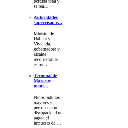
pérdida total y
se rea…
Autoridades
supervisan e…
Ministra de
Hábitat y
Vivienda,
gobernadora y
alcalde
recorrieron la
estruc…
Terminal de
Maracay
mant…
Niños, adultos
mayores y
personas con
discapacidad no
pagan el
impuesto de …