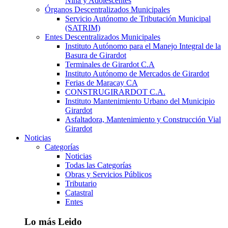
Niña y Adolescentes
Órganos Descentralizados Municipales
Servicio Autónomo de Tributación Municipal
(SATRIM)
Entes Descentralizados Municipales
Instituto Autónomo para el Manejo Integral de la
Basura de Girardot
Terminales de Girardot C.A
Instituto Autónomo de Mercados de Girardot
Ferias de Maracay CA
CONSTRUGIRARDOT C.A.
Instituto Mantenimiento Urbano del Municipio
Girardot
Asfaltadora, Mantenimiento y Construcción Vial
Girardot
Noticias
Categorías
Noticias
Todas las Categorías
Obras y Servicios Públicos
Tributario
Catastral
Entes
Lo más Leido