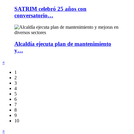
SATRIM celebró 25 años con
conversatorio…
Alcaldía ejecuta plan de mantenimiento
y…
«
1
2
3
4
5
6
7
8
9
10
»