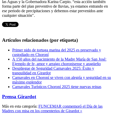
las Aguas y la Gobernadora Karina Carpio. “esta acción también
forma parte del plan preventivo de lluvias, ya estamos entrando en
ese periodo de precipitaciones y debemos estar prevenidos ante
cualquier situación".
Artículos relacionados (por etiqueta)
Primer nido de tortuga marina del 2025 es preservado y
custodiado en Choroní
A 150 años del nacimiento de la Madre María de San José:
Ejemplo de fe, amor y arraigo choronisense y aragüeño
Despliegue de Seguridad Carnavales 2025: Éxito y
tranquilidad en Girardot
Carnavales en Choroní se viven con alegría y seguridad en su
máximo esplendor
Carnavales Turísticos Choroní 2025 tiene nuevas reinas
Prensa Girardot
Más en esta categoría:
FUNCEMAR conmemoró el Día de las
Madres con misa en los cementerios de Girardot »