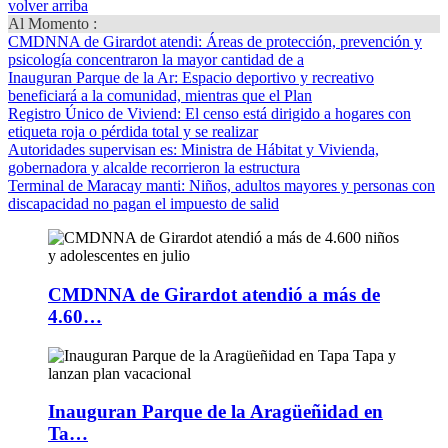
volver arriba
Al Momento :
CMDNNA de Girardot atendi
: Áreas de protección, prevención y
psicología concentraron la mayor cantidad de a
Inauguran Parque de la Ar
: Espacio deportivo y recreativo
beneficiará a la comunidad, mientras que el Plan
Registro Único de Viviend
: El censo está dirigido a hogares con
etiqueta roja o pérdida total y se realizar
Autoridades supervisan es
: Ministra de Hábitat y Vivienda,
gobernadora y alcalde recorrieron la estructura
Terminal de Maracay manti
: Niños, adultos mayores y personas con
discapacidad no pagan el impuesto de salid
CMDNNA de Girardot atendió a más de
4.60…
Inauguran Parque de la Aragüeñidad en
Ta…