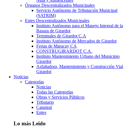
Niña y Adolescentes
Órganos Descentralizados Municipales
Servicio Autónomo de Tributación Municipal
(SATRIM)
Entes Descentralizados Municipales
Instituto Autónomo para el Manejo Integral de la
Basura de Girardot
Terminales de Girardot C.A
Instituto Autónomo de Mercados de Girardot
Ferias de Maracay CA
CONSTRUGIRARDOT C.A.
Instituto Mantenimiento Urbano del Municipio
Girardot
Asfaltadora, Mantenimiento y Construcción Vial
Girardot
Noticias
Categorías
Noticias
Todas las Categorías
Obras y Servicios Públicos
Tributario
Catastral
Entes
Lo más Leido