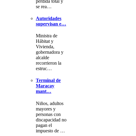
pérdida total y
se rea…
Autoridades
supervisan e…
Ministra de
Hábitat y
Vivienda,
gobernadora y
alcalde
recorrieron la
estruc…
Terminal de
Maracay
mant…
Niños, adultos
mayores y
personas con
discapacidad no
pagan el
impuesto de …