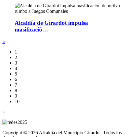
Alcaldía de Girardot impulsa
masificació…
«
1
2
3
4
5
6
7
8
9
10
»
Copyright © 2026 Alcaldía del Municipio Girardot. Todos los