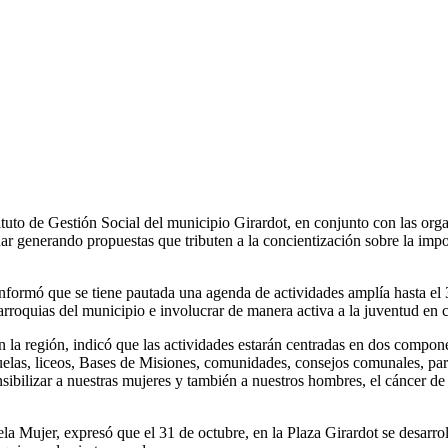
ituto de Gestión Social del municipio Girardot, en conjunto con las or
r generando propuestas que tributen a la concientización sobre la impo
informó que se tiene pautada una agenda de actividades amplía hasta el 31
arroquias del municipio e involucrar de manera activa a la juventud en 
 la región, indicó que las actividades estarán centradas en dos componen
elas, liceos, Bases de Misiones, comunidades, consejos comunales, pa
ensibilizar a nuestras mujeres y también a nuestros hombres, el cáncer
la Mujer, expresó que el 31 de octubre, en la Plaza Girardot se desarr