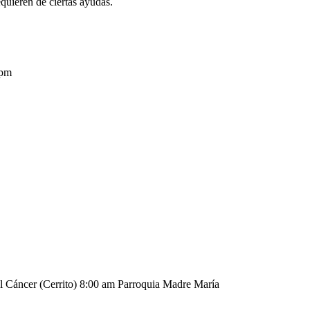
equieren de ciertas ayudas.
4 pm
el Cáncer (Cerrito) 8:00 am Parroquia Madre María