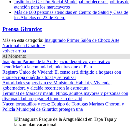
Instituto de Gestión Social Municipal fortalece sus políticas de
atención para los maracayeros
Más de 600 personas atendidas en Centro de Salud y Casa de
los Abuelos en 23 de Enero
Prensa Girardot
Más en esta categoría:
Inaugurado Primer Salón de Choco Arte
Nacional en Girardot »
volver arriba
Al Momento :
Inauguran Parque de la Ar
: Espacio deportivo y recreativo
beneficiará a la comunidad, mientras que el Plan
Registro Único de Viviend
: El censo está dirigido a hogares con
etiqueta roja o pérdida total y se realizar
Autoridades supervisan es
: Ministra de Hábitat y Vivienda,
gobernadora y alcalde recorrieron la estructura
Terminal de Maracay manti
: Niños, adultos mayores y personas con
discapacidad no pagan el impuesto de salid
Nacen tortuguillos y resg
: Equipo de Tortugas Marinas Choroní y
Policía Municipal de Girardot protegen una