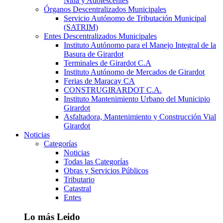
Niña y Adolescentes
Órganos Descentralizados Municipales
Servicio Autónomo de Tributación Municipal
(SATRIM)
Entes Descentralizados Municipales
Instituto Autónomo para el Manejo Integral de la
Basura de Girardot
Terminales de Girardot C.A
Instituto Autónomo de Mercados de Girardot
Ferias de Maracay CA
CONSTRUGIRARDOT C.A.
Instituto Mantenimiento Urbano del Municipio
Girardot
Asfaltadora, Mantenimiento y Construcción Vial
Girardot
Noticias
Categorías
Noticias
Todas las Categorías
Obras y Servicios Públicos
Tributario
Catastral
Entes
Lo más Leido