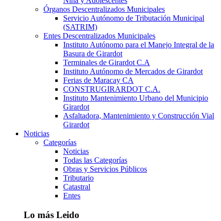
Niña y Adolescentes
Órganos Descentralizados Municipales
Servicio Autónomo de Tributación Municipal
(SATRIM)
Entes Descentralizados Municipales
Instituto Autónomo para el Manejo Integral de la
Basura de Girardot
Terminales de Girardot C.A
Instituto Autónomo de Mercados de Girardot
Ferias de Maracay CA
CONSTRUGIRARDOT C.A.
Instituto Mantenimiento Urbano del Municipio
Girardot
Asfaltadora, Mantenimiento y Construcción Vial
Girardot
Noticias
Categorías
Noticias
Todas las Categorías
Obras y Servicios Públicos
Tributario
Catastral
Entes
Lo más Leido