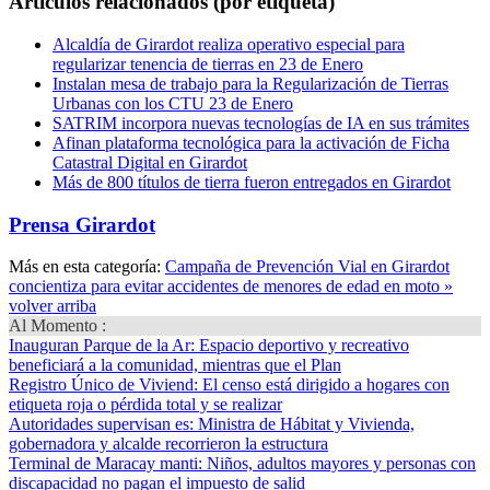
Artículos relacionados (por etiqueta)
Alcaldía de Girardot realiza operativo especial para
regularizar tenencia de tierras en 23 de Enero
Instalan mesa de trabajo para la Regularización de Tierras
Urbanas con los CTU 23 de Enero
SATRIM incorpora nuevas tecnologías de IA en sus trámites
Afinan plataforma tecnológica para la activación de Ficha
Catastral Digital en Girardot
Más de 800 títulos de tierra fueron entregados en Girardot
Prensa Girardot
Más en esta categoría:
Campaña de Prevención Vial en Girardot
concientiza para evitar accidentes de menores de edad en moto »
volver arriba
Al Momento :
Inauguran Parque de la Ar
: Espacio deportivo y recreativo
beneficiará a la comunidad, mientras que el Plan
Registro Único de Viviend
: El censo está dirigido a hogares con
etiqueta roja o pérdida total y se realizar
Autoridades supervisan es
: Ministra de Hábitat y Vivienda,
gobernadora y alcalde recorrieron la estructura
Terminal de Maracay manti
: Niños, adultos mayores y personas con
discapacidad no pagan el impuesto de salid