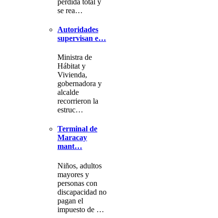
pérdida total y
se rea…
Autoridades
supervisan e…
Ministra de
Hábitat y
Vivienda,
gobernadora y
alcalde
recorrieron la
estruc…
Terminal de
Maracay
mant…
Niños, adultos
mayores y
personas con
discapacidad no
pagan el
impuesto de …