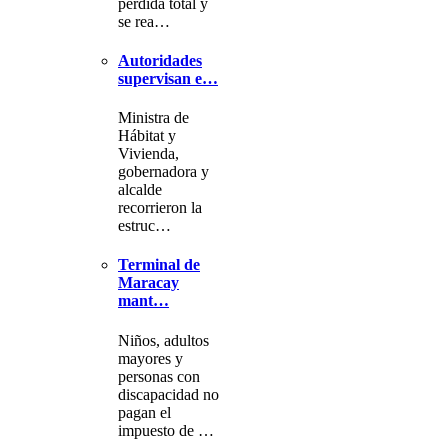
pérdida total y
se rea…
Autoridades
supervisan e…
Ministra de
Hábitat y
Vivienda,
gobernadora y
alcalde
recorrieron la
estruc…
Terminal de
Maracay
mant…
Niños, adultos
mayores y
personas con
discapacidad no
pagan el
impuesto de …