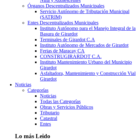
Niña y Adolescentes
Órganos Descentralizados Municipales
Servicio Autónomo de Tributación Municipal
(SATRIM)
Entes Descentralizados Municipales
Instituto Autónomo para el Manejo Integral de la
Basura de Girardot
Terminales de Girardot C.A
Instituto Autónomo de Mercados de Girardot
Ferias de Maracay CA
CONSTRUGIRARDOT C.A.
Instituto Mantenimiento Urbano del Municipio
Girardot
Asfaltadora, Mantenimiento y Construcción Vial
Girardot
Noticias
Categorías
Noticias
Todas las Categorías
Obras y Servicios Públicos
Tributario
Catastral
Entes
Lo más Leido