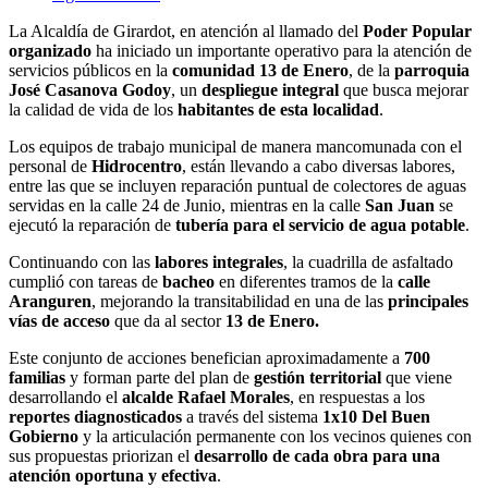
La Alcaldía de Girardot, en atención al llamado del
Poder Popular
organizado
ha iniciado un importante operativo para la atención de
servicios públicos en la
comunidad 13 de Enero
, de la
parroquia
José Casanova Godoy
, un
despliegue integral
que busca mejorar
la calidad de vida de los
habitantes de esta localidad
.
Los equipos de trabajo municipal de manera mancomunada con el
personal de
Hidrocentro
, están llevando a cabo diversas labores,
entre las que se incluyen reparación puntual de colectores de aguas
servidas en la calle 24 de Junio, mientras en la calle
San Juan
se
ejecutó la reparación de
tubería para el servicio de agua potable
.
Continuando con las
labores integrales
, la cuadrilla de asfaltado
cumplió con tareas de
bacheo
en diferentes tramos de la
calle
Aranguren
, mejorando la transitabilidad en una de las
principales
vías de acceso
que da al sector
13 de Enero.
Este conjunto de acciones benefician aproximadamente a
700
familias
y forman parte del plan de
gestión territorial
que viene
desarrollando el
alcalde Rafael Morales
, en respuestas a los
reportes diagnosticados
a través del sistema
1x10 Del Buen
Gobierno
y la articulación permanente con los vecinos quienes con
sus propuestas priorizan el
desarrollo de cada obra para una
atención oportuna y efectiva
.