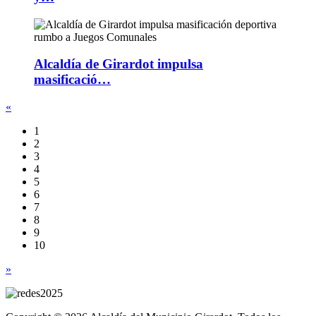
Alcaldía de Girardot impulsa
masificació…
«
1
2
3
4
5
6
7
8
9
10
»