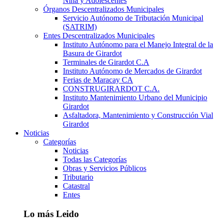
Niña y Adolescentes
Órganos Descentralizados Municipales
Servicio Autónomo de Tributación Municipal
(SATRIM)
Entes Descentralizados Municipales
Instituto Autónomo para el Manejo Integral de la
Basura de Girardot
Terminales de Girardot C.A
Instituto Autónomo de Mercados de Girardot
Ferias de Maracay CA
CONSTRUGIRARDOT C.A.
Instituto Mantenimiento Urbano del Municipio
Girardot
Asfaltadora, Mantenimiento y Construcción Vial
Girardot
Noticias
Categorías
Noticias
Todas las Categorías
Obras y Servicios Públicos
Tributario
Catastral
Entes
Lo más Leido