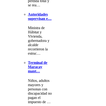
pérdida total y
se rea…
Autoridades
supervisan e…
Ministra de
Hábitat y
Vivienda,
gobernadora y
alcalde
recorrieron la
estruc…
Terminal de
Maracay
mant…
Niños, adultos
mayores y
personas con
discapacidad no
pagan el
impuesto de …