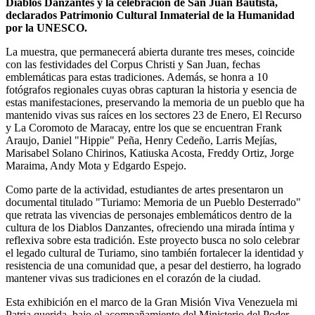
Diablos Danzantes y la celebración de San Juan Bautista,
declarados Patrimonio Cultural Inmaterial de la Humanidad
por la UNESCO.
La muestra, que permanecerá abierta durante tres meses, coincide
con las festividades del Corpus Christi y San Juan, fechas
emblemáticas para estas tradiciones. Además, se honra a 10
fotógrafos regionales cuyas obras capturan la historia y esencia de
estas manifestaciones, preservando la memoria de un pueblo que ha
mantenido vivas sus raíces en los sectores 23 de Enero, El Recurso
y La Coromoto de Maracay, entre los que se encuentran Frank
Araujo, Daniel "Hippie" Peña, Henry Cedeño, Larris Mejías,
Marisabel Solano Chirinos, Katiuska Acosta, Freddy Ortiz, Jorge
Maraima, Andy Mota y Edgardo Espejo.
Como parte de la actividad, estudiantes de artes presentaron un
documental titulado "Turiamo: Memoria de un Pueblo Desterrado"
que retrata las vivencias de personajes emblemáticos dentro de la
cultura de los Diablos Danzantes, ofreciendo una mirada íntima y
reflexiva sobre esta tradición. Este proyecto busca no solo celebrar
el legado cultural de Turiamo, sino también fortalecer la identidad y
resistencia de una comunidad que, a pesar del destierro, ha logrado
mantener vivas sus tradiciones en el corazón de la ciudad.
Esta exhibición en el marco de la Gran Misión Viva Venezuela mi
Patria querida, bajo el acompañamiento del Ministerio del Poder