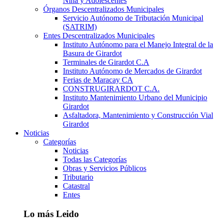
Niña y Adolescentes
Órganos Descentralizados Municipales
Servicio Autónomo de Tributación Municipal
(SATRIM)
Entes Descentralizados Municipales
Instituto Autónomo para el Manejo Integral de la
Basura de Girardot
Terminales de Girardot C.A
Instituto Autónomo de Mercados de Girardot
Ferias de Maracay CA
CONSTRUGIRARDOT C.A.
Instituto Mantenimiento Urbano del Municipio
Girardot
Asfaltadora, Mantenimiento y Construcción Vial
Girardot
Noticias
Categorías
Noticias
Todas las Categorías
Obras y Servicios Públicos
Tributario
Catastral
Entes
Lo más Leido