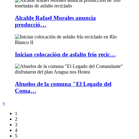
Alcalde Rafael Morales anuncia
producció…
Inician colocación de asfalto frío recic…
Abuelos de la comuna "El Legado del
Coma…
«
1
2
3
4
5