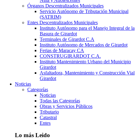
Niña y Adolescentes
Órganos Descentralizados Municipales
Servicio Autónomo de Tributación Municipal
(SATRIM)
Entes Descentralizados Municipales
Instituto Autónomo para el Manejo Integral de la
Basura de Girardot
Terminales de Girardot C.A
Instituto Autónomo de Mercados de Girardot
Ferias de Maracay CA
CONSTRUGIRARDOT C.A.
Instituto Mantenimiento Urbano del Municipio
Girardot
Asfaltadora, Mantenimiento y Construcción Vial
Girardot
Noticias
Categorías
Noticias
Todas las Categorías
Obras y Servicios Públicos
Tributario
Catastral
Entes
Lo más Leido