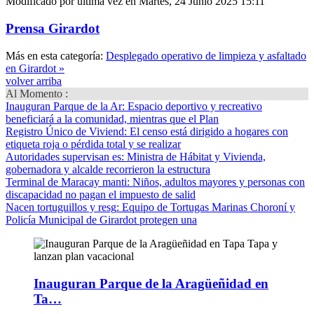
Modificado por última vez en Martes, 24 Junio 2025 15:11
Prensa Girardot
Más en esta categoría:
Desplegado operativo de limpieza y asfaltado
en Girardot »
volver arriba
Al Momento :
Inauguran Parque de la Ar
: Espacio deportivo y recreativo
beneficiará a la comunidad, mientras que el Plan
Registro Único de Viviend
: El censo está dirigido a hogares con
etiqueta roja o pérdida total y se realizar
Autoridades supervisan es
: Ministra de Hábitat y Vivienda,
gobernadora y alcalde recorrieron la estructura
Terminal de Maracay manti
: Niños, adultos mayores y personas con
discapacidad no pagan el impuesto de salid
Nacen tortuguillos y resg
: Equipo de Tortugas Marinas Choroní y
Policía Municipal de Girardot protegen una
Inauguran Parque de la Aragüeñidad en
Ta…