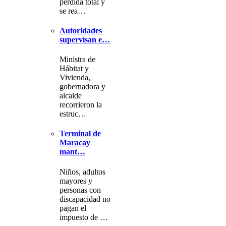
pérdida total y
se rea…
Autoridades
supervisan e…
Ministra de
Hábitat y
Vivienda,
gobernadora y
alcalde
recorrieron la
estruc…
Terminal de
Maracay
mant…
Niños, adultos
mayores y
personas con
discapacidad no
pagan el
impuesto de …