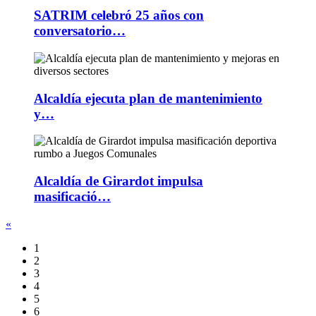
SATRIM celebró 25 años con
conversatorio…
Alcaldía ejecuta plan de mantenimiento
y…
Alcaldía de Girardot impulsa
masificació…
«
1
2
3
4
5
6