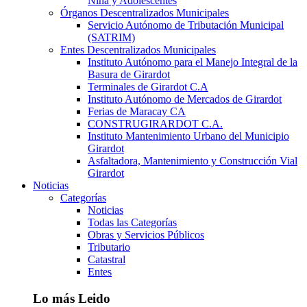
Niña y Adolescentes
Órganos Descentralizados Municipales
Servicio Autónomo de Tributación Municipal
(SATRIM)
Entes Descentralizados Municipales
Instituto Autónomo para el Manejo Integral de la
Basura de Girardot
Terminales de Girardot C.A
Instituto Autónomo de Mercados de Girardot
Ferias de Maracay CA
CONSTRUGIRARDOT C.A.
Instituto Mantenimiento Urbano del Municipio
Girardot
Asfaltadora, Mantenimiento y Construcción Vial
Girardot
Noticias
Categorías
Noticias
Todas las Categorías
Obras y Servicios Públicos
Tributario
Catastral
Entes
Lo más Leido