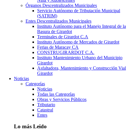
Niña y Adolescentes
Órganos Descentralizados Municipales
Servicio Autónomo de Tributación Municipal
(SATRIM)
Entes Descentralizados Municipales
Instituto Autónomo para el Manejo Integral de la
Basura de Girardot
Terminales de Girardot C.A
Instituto Autónomo de Mercados de Girardot
Ferias de Maracay CA
CONSTRUGIRARDOT C.A.
Instituto Mantenimiento Urbano del Municipio
Girardot
Asfaltadora, Mantenimiento y Construcción Vial
Girardot
Noticias
Categorías
Noticias
Todas las Categorías
Obras y Servicios Públicos
Tributario
Catastral
Entes
Lo más Leido