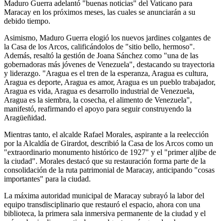
Maduro Guerra adelantó "buenas noticias" del Vaticano para
Maracay en los próximos meses, las cuales se anunciarán a su
debido tiempo.
Asimismo, Maduro Guerra elogió los nuevos jardines colgantes de
la Casa de los Arcos, calificándolos de "sitio bello, hermoso".
Además, resaltó la gestión de Joana Sánchez como "una de las
gobernadoras más jóvenes de Venezuela", destacando su trayectoria
y liderazgo. "Aragua es el tren de la esperanza, Aragua es cultura,
Aragua es deporte, Aragua es amor, Aragua es un pueblo trabajador,
Aragua es vida, Aragua es desarrollo industrial de Venezuela,
Aragua es la siembra, la cosecha, el alimento de Venezuela",
manifestó, reafirmando el apoyo para seguir construyendo la
Aragüeñidad.
Mientras tanto, el alcalde Rafael Morales, aspirante a la reelección
por la Alcaldía de Girardot, describió la Casa de los Arcos como un
"extraordinario monumento histórico de 1927" y el "primer aljibe de
la ciudad". Morales destacó que su restauración forma parte de la
consolidación de la ruta patrimonial de Maracay, anticipando "cosas
importantes" para la ciudad.
La máxima autoridad municipal de Maracay subrayó la labor del
equipo transdisciplinario que restauró el espacio, ahora con una
biblioteca, la primera sala inmersiva permanente de la ciudad y el