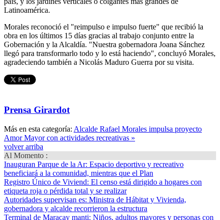
país, y los jardines verticales o colgantes más grandes de
Latinoamérica.
Morales reconoció el "reimpulso e impulso fuerte" que recibió la
obra en los últimos 15 días gracias al trabajo conjunto entre la
Gobernación y la Alcaldía. "Nuestra gobernadora Joana Sánchez
llegó para transformarlo todo y lo está haciendo", concluyó Morales,
agradeciendo también a Nicolás Maduro Guerra por su visita.
Prensa Girardot
Más en esta categoría:
Alcalde Rafael Morales impulsa proyecto
Amor Mayor con actividades recreativas »
volver arriba
Al Momento :
Inauguran Parque de la Ar
: Espacio deportivo y recreativo
beneficiará a la comunidad, mientras que el Plan
Registro Único de Viviend
: El censo está dirigido a hogares con
etiqueta roja o pérdida total y se realizar
Autoridades supervisan es
: Ministra de Hábitat y Vivienda,
gobernadora y alcalde recorrieron la estructura
Terminal de Maracay manti
: Niños, adultos mayores y personas con