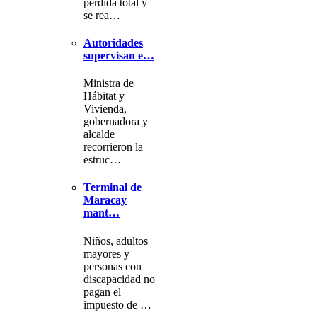
pérdida total y
se rea…
Autoridades
supervisan e…
Ministra de
Hábitat y
Vivienda,
gobernadora y
alcalde
recorrieron la
estruc…
Terminal de
Maracay
mant…
Niños, adultos
mayores y
personas con
discapacidad no
pagan el
impuesto de …