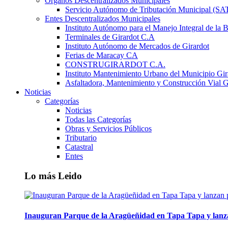
Órganos Descentralizados Municipales
Servicio Autónomo de Tributación Municipal (S
Entes Descentralizados Municipales
Instituto Autónomo para el Manejo Integral de la 
Terminales de Girardot C.A
Instituto Autónomo de Mercados de Girardot
Ferias de Maracay CA
CONSTRUGIRARDOT C.A.
Instituto Mantenimiento Urbano del Municipio Gir
Asfaltadora, Mantenimiento y Construcción Vial G
Noticias
Categorías
Noticias
Todas las Categorías
Obras y Servicios Públicos
Tributario
Catastral
Entes
Lo más Leido
Inauguran Parque de la Aragüeñidad en Tapa Tapa y lanz