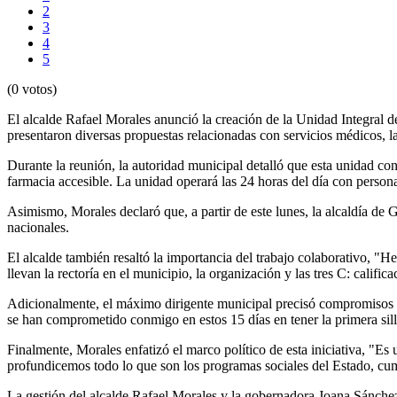
2
3
4
5
(0 votos)
El alcalde Rafael Morales anunció la creación de la Unidad Integral 
presentaron diversas propuestas relacionadas con servicios médicos, la
Durante la reunión, la autoridad municipal detalló que esta unidad cont
farmacia accesible. La unidad operará las 24 horas del día con person
Asimismo, Morales declaró que, a partir de este lunes, la alcaldía de 
nacionales.
El alcalde también resaltó la importancia del trabajo colaborativo, "
llevan la rectoría en el municipio, la organización y las tres C: calif
Adicionalmente, el máximo dirigente municipal precisó compromisos pro
se han comprometido conmigo en estos 15 días en tener la primera sill
Finalmente, Morales enfatizó el marco político de esta iniciativa, "
profundicemos todo lo que son los programas sociales del Estado, cum
La gestión del alcalde Rafael Morales y la gobernadora Joana Sánchez