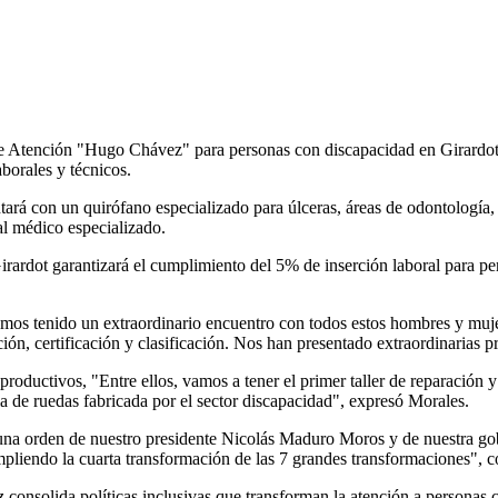
de Atención "Hugo Chávez" para personas con discapacidad en Girardot. 
borales y técnicos.
ará con un quirófano especializado para úlceras, áreas de odontología, r
al médico especializado.
Girardot garantizará el cumplimiento del 5% de inserción laboral para p
Hemos tenido un extraordinario encuentro con todos estos hombres y muj
icación, certificación y clasificación. Nos han presentado extraordinarias
ductivos, "Entre ellos, vamos a tener el primer taller de reparación y 
a de ruedas fabricada por el sector discapacidad", expresó Morales.
Es una orden de nuestro presidente Nicolás Maduro Moros y de nuestra 
pliendo la cuarta transformación de las 7 grandes transformaciones", 
 consolida políticas inclusivas que transforman la atención a personas 