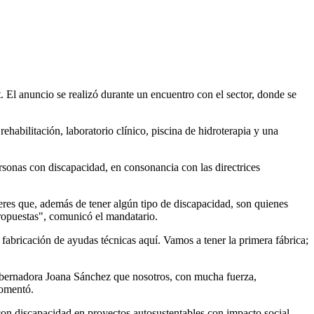
El anuncio se realizó durante un encuentro con el sector, donde se
ehabilitación, laboratorio clínico, piscina de hidroterapia y una
ersonas con discapacidad, en consonancia con las directrices
eres que, además de tener algún tipo de discapacidad, son quienes
 propuestas", comunicó el mandatario.
fabricación de ayudas técnicas aquí. Vamos a tener la primera fábrica;
gobernadora Joana Sánchez que nosotros, con mucha fuerza,
comentó.
con discapacidad en proyectos autosustentables con impacto social