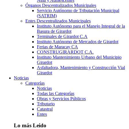
Niña y Adolescentes
Órganos Descentralizados Municipales
Servicio Autónomo de Tributación Municipal
(SATRIM)
Entes Descentralizados Municipales
Instituto Autónomo para el Manejo Integral de la
Basura de Girardot
Terminales de Girardot C.A
Instituto Autónomo de Mercados de Girardot
Ferias de Maracay CA
CONSTRUGIRARDOT C.A.
Instituto Mantenimiento Urbano del Municipio
Girardot
Asfaltadora, Mantenimiento y Construcción Vial
Girardot
Noticias
Categorías
Noticias
Todas las Categorías
Obras y Servicios Públicos
Tributario
Catastral
Entes
Lo más Leido