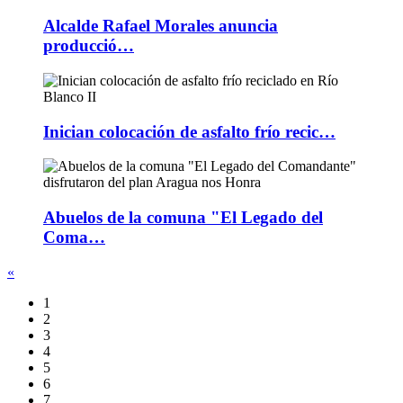
Alcalde Rafael Morales anuncia
producció…
Inician colocación de asfalto frío recic…
Abuelos de la comuna "El Legado del
Coma…
«
1
2
3
4
5
6
7