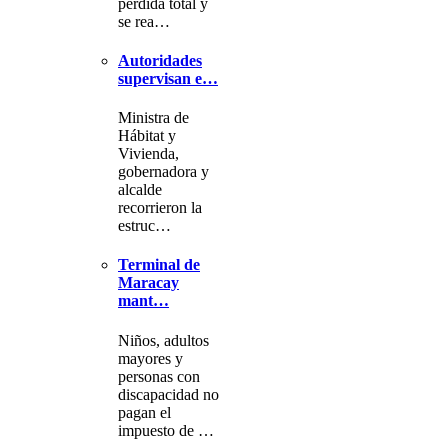
pérdida total y
se rea…
Autoridades
supervisan e…
Ministra de
Hábitat y
Vivienda,
gobernadora y
alcalde
recorrieron la
estruc…
Terminal de
Maracay
mant…
Niños, adultos
mayores y
personas con
discapacidad no
pagan el
impuesto de …