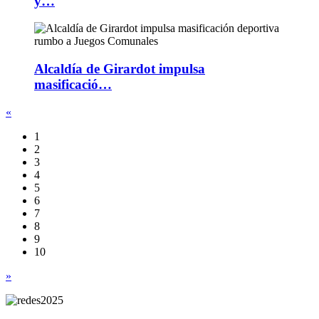
y…
Alcaldía de Girardot impulsa
masificació…
«
1
2
3
4
5
6
7
8
9
10
»