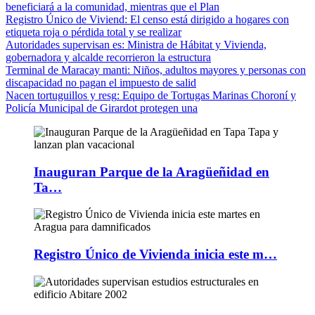
beneficiará a la comunidad, mientras que el Plan
Registro Único de Viviend
: El censo está dirigido a hogares con
etiqueta roja o pérdida total y se realizar
Autoridades supervisan es
: Ministra de Hábitat y Vivienda,
gobernadora y alcalde recorrieron la estructura
Terminal de Maracay manti
: Niños, adultos mayores y personas con
discapacidad no pagan el impuesto de salid
Nacen tortuguillos y resg
: Equipo de Tortugas Marinas Choroní y
Policía Municipal de Girardot protegen una
Inauguran Parque de la Aragüeñidad en
Ta…
Registro Único de Vivienda inicia este m…