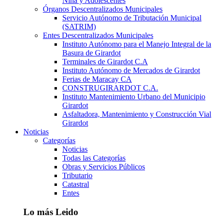
Niña y Adolescentes
Órganos Descentralizados Municipales
Servicio Autónomo de Tributación Municipal
(SATRIM)
Entes Descentralizados Municipales
Instituto Autónomo para el Manejo Integral de la
Basura de Girardot
Terminales de Girardot C.A
Instituto Autónomo de Mercados de Girardot
Ferias de Maracay CA
CONSTRUGIRARDOT C.A.
Instituto Mantenimiento Urbano del Municipio
Girardot
Asfaltadora, Mantenimiento y Construcción Vial
Girardot
Noticias
Categorías
Noticias
Todas las Categorías
Obras y Servicios Públicos
Tributario
Catastral
Entes
Lo más Leido