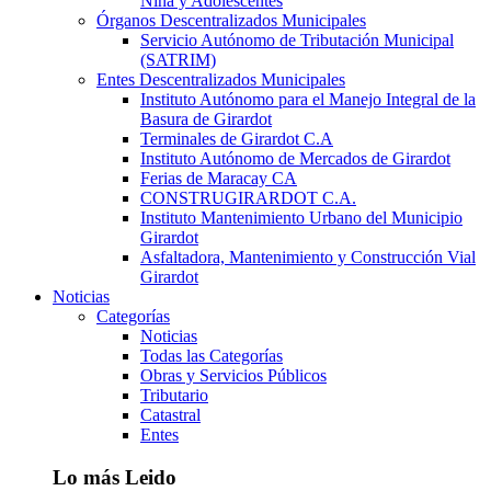
Niña y Adolescentes
Órganos Descentralizados Municipales
Servicio Autónomo de Tributación Municipal
(SATRIM)
Entes Descentralizados Municipales
Instituto Autónomo para el Manejo Integral de la
Basura de Girardot
Terminales de Girardot C.A
Instituto Autónomo de Mercados de Girardot
Ferias de Maracay CA
CONSTRUGIRARDOT C.A.
Instituto Mantenimiento Urbano del Municipio
Girardot
Asfaltadora, Mantenimiento y Construcción Vial
Girardot
Noticias
Categorías
Noticias
Todas las Categorías
Obras y Servicios Públicos
Tributario
Catastral
Entes
Lo más Leido