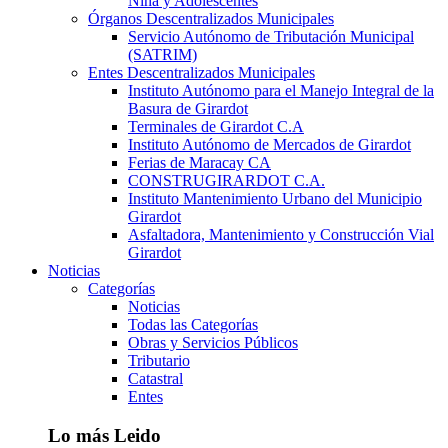
Niña y Adolescentes
Órganos Descentralizados Municipales
Servicio Autónomo de Tributación Municipal
(SATRIM)
Entes Descentralizados Municipales
Instituto Autónomo para el Manejo Integral de la
Basura de Girardot
Terminales de Girardot C.A
Instituto Autónomo de Mercados de Girardot
Ferias de Maracay CA
CONSTRUGIRARDOT C.A.
Instituto Mantenimiento Urbano del Municipio
Girardot
Asfaltadora, Mantenimiento y Construcción Vial
Girardot
Noticias
Categorías
Noticias
Todas las Categorías
Obras y Servicios Públicos
Tributario
Catastral
Entes
Lo más Leido