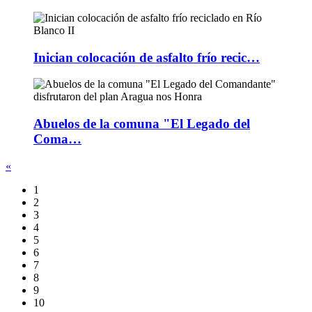
Inician colocación de asfalto frío recic…
Abuelos de la comuna "El Legado del
Coma…
«
1
2
3
4
5
6
7
8
9
10