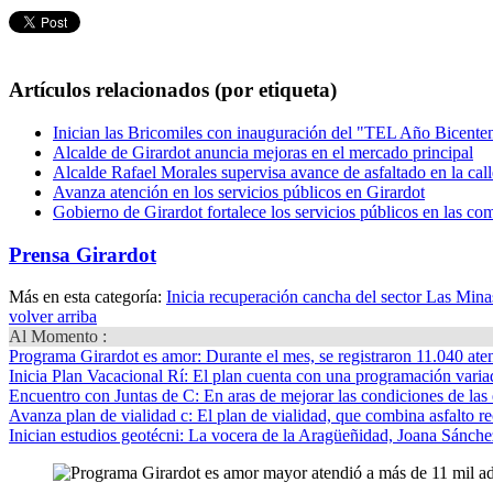
Artículos relacionados (por etiqueta)
Inician las Bricomiles con inauguración del "TEL Año Bicente
Alcalde de Girardot anuncia mejoras en el mercado principal
Alcalde Rafael Morales supervisa avance de asfaltado en la ca
Avanza atención en los servicios públicos en Girardot
Gobierno de Girardot fortalece los servicios públicos en las c
Prensa Girardot
Más en esta categoría:
Inicia recuperación cancha del sector Las Mina
volver arriba
Al Momento :
Programa Girardot es amor
: Durante el mes, se registraron 11.040 ate
Inicia Plan Vacacional Rí
: El plan cuenta con una programación variad
Encuentro con Juntas de C
: En aras de mejorar las condiciones de las 
Avanza plan de vialidad c
: El plan de vialidad, que combina asfalto re
Inician estudios geotécni
: La vocera de la Aragüeñidad, Joana Sánchez