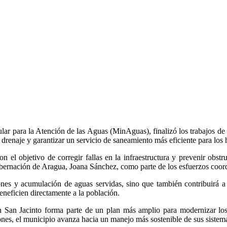
lar para la Atención de las Aguas (MinAguas), finalizó los trabajos de 
 drenaje y garantizar un servicio de saneamiento más eficiente para los 
con el objetivo de corregir fallas en la infraestructura y prevenir obst
bernación de Aragua, Joana Sánchez, como parte de los esfuerzos coordin
ones y acumulación de aguas servidas, sino que también contribuirá a 
eneficien directamente a la población.
 en San Jacinto forma parte de un plan más amplio para modernizar los
iones, el municipio avanza hacia un manejo más sostenible de sus siste