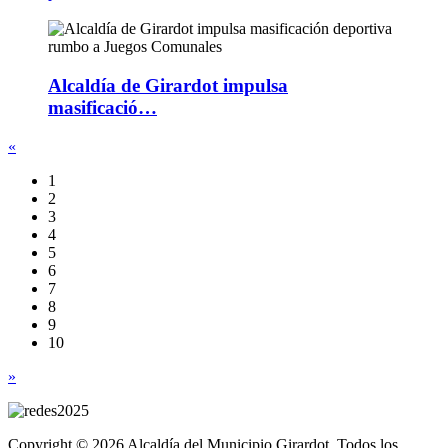
Alcaldía de Girardot impulsa
masificació…
«
1
2
3
4
5
6
7
8
9
10
»
Copyright © 2026 Alcaldía del Municipio Girardot. Todos los