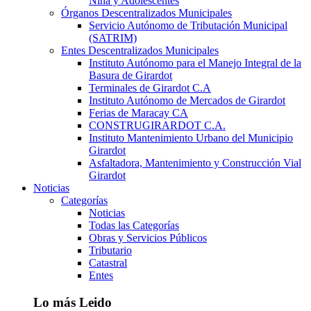
Niña y Adolescentes
Órganos Descentralizados Municipales
Servicio Autónomo de Tributación Municipal
(SATRIM)
Entes Descentralizados Municipales
Instituto Autónomo para el Manejo Integral de la
Basura de Girardot
Terminales de Girardot C.A
Instituto Autónomo de Mercados de Girardot
Ferias de Maracay CA
CONSTRUGIRARDOT C.A.
Instituto Mantenimiento Urbano del Municipio
Girardot
Asfaltadora, Mantenimiento y Construcción Vial
Girardot
Noticias
Categorías
Noticias
Todas las Categorías
Obras y Servicios Públicos
Tributario
Catastral
Entes
Lo más Leido