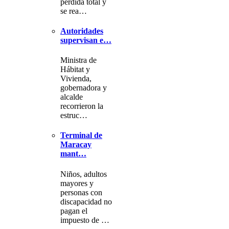
pérdida total y
se rea…
Autoridades
supervisan e…
Ministra de
Hábitat y
Vivienda,
gobernadora y
alcalde
recorrieron la
estruc…
Terminal de
Maracay
mant…
Niños, adultos
mayores y
personas con
discapacidad no
pagan el
impuesto de …