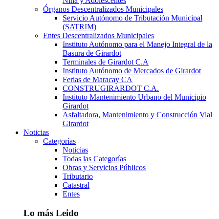
Niña y Adolescentes
Órganos Descentralizados Municipales
Servicio Autónomo de Tributación Municipal
(SATRIM)
Entes Descentralizados Municipales
Instituto Autónomo para el Manejo Integral de la
Basura de Girardot
Terminales de Girardot C.A
Instituto Autónomo de Mercados de Girardot
Ferias de Maracay CA
CONSTRUGIRARDOT C.A.
Instituto Mantenimiento Urbano del Municipio
Girardot
Asfaltadora, Mantenimiento y Construcción Vial
Girardot
Noticias
Categorías
Noticias
Todas las Categorías
Obras y Servicios Públicos
Tributario
Catastral
Entes
Lo más Leido