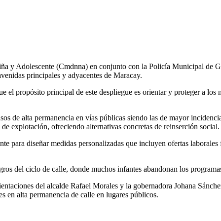
ña y Adolescente (Cmdnna) en conjunto con la Policía Municipal de Gira
venidas principales y adyacentes de Maracay.
el propósito principal de este despliegue es orientar y proteger a los 
casos de alta permanencia en vías públicas siendo las de mayor inciden
e explotación, ofreciendo alternativas concretas de reinserción social.
cente para diseñar medidas personalizadas que incluyen ofertas laboral
igros del ciclo de calle, donde muchos infantes abandonan los programas 
ntaciones del alcalde Rafael Morales y la gobernadora Johana Sánchez 
es en alta permanencia de calle en lugares públicos.