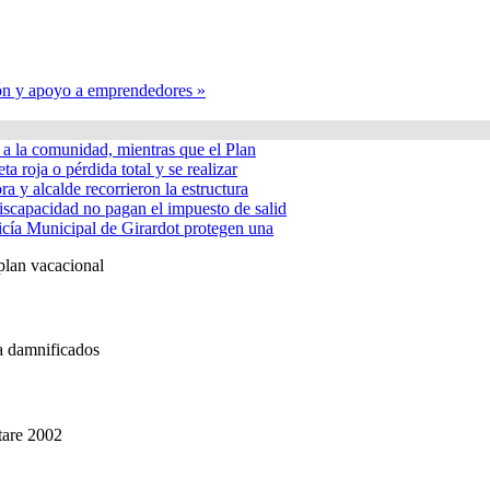
ción y apoyo a emprendedores »
á a la comunidad, mientras que el Plan
ta roja o pérdida total y se realizar
a y alcalde recorrieron la estructura
iscapacidad no pagan el impuesto de salid
icía Municipal de Girardot protegen una