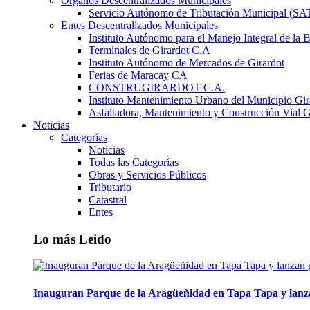
Órganos Descentralizados Municipales
Servicio Autónomo de Tributación Municipal (S
Entes Descentralizados Municipales
Instituto Autónomo para el Manejo Integral de la 
Terminales de Girardot C.A
Instituto Autónomo de Mercados de Girardot
Ferias de Maracay CA
CONSTRUGIRARDOT C.A.
Instituto Mantenimiento Urbano del Municipio Gir
Asfaltadora, Mantenimiento y Construcción Vial G
Noticias
Categorías
Noticias
Todas las Categorías
Obras y Servicios Públicos
Tributario
Catastral
Entes
Lo más Leido
Inauguran Parque de la Aragüeñidad en Tapa Tapa y lanz