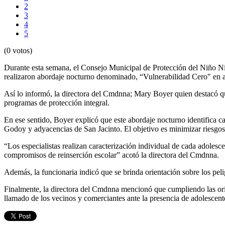
2
3
4
5
(0 votos)
Durante esta semana, el Consejo Municipal de Protección del Niño Ni
realizaron abordaje nocturno denominado, “Vulnerabilidad Cero" en a
Así lo informó, la directora del Cmdnna; Mary Boyer quien destacó que 
programas de protección integral.
En ese sentido, Boyer explicó que este abordaje nocturno identifica 
Godoy y adyacencias de San Jacinto. El objetivo es minimizar riesgos d
“Los especialistas realizan caracterización individual de cada adoles
compromisos de reinserción escolar” acotó la directora del Cmdnna.
Además, la funcionaria indicó que se brinda orientación sobre los pel
Finalmente, la directora del Cmdnna mencionó que cumpliendo las orie
llamado de los vecinos y comerciantes ante la presencia de adolescent