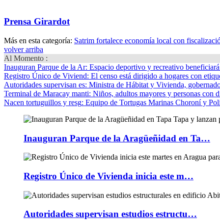
Prensa Girardot
Más en esta categoría:
Satrim fortalece economía local con fiscaliza
volver arriba
Al Momento :
Inauguran Parque de la Ar
: Espacio deportivo y recreativo beneficiar
Registro Único de Viviend
: El censo está dirigido a hogares con etique
Autoridades supervisan es
: Ministra de Hábitat y Vivienda, gobernador
Terminal de Maracay manti
: Niños, adultos mayores y personas con d
Nacen tortuguillos y resg
: Equipo de Tortugas Marinas Choroní y Pol
Inauguran Parque de la Aragüeñidad en Ta…
Registro Único de Vivienda inicia este m…
Autoridades supervisan estudios estructu…