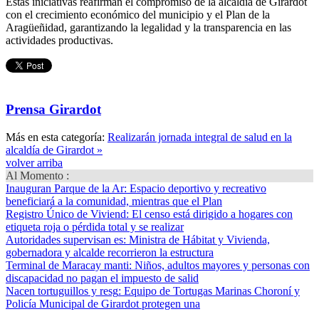
Estas iniciativas reafirman el compromiso de la alcaldía de Girardot
con el crecimiento económico del municipio y el Plan de la
Aragüeñidad, garantizando la legalidad y la transparencia en las
actividades productivas.
Prensa Girardot
Más en esta categoría:
Realizarán jornada integral de salud en la
alcaldía de Girardot »
volver arriba
Al Momento :
Inauguran Parque de la Ar
: Espacio deportivo y recreativo
beneficiará a la comunidad, mientras que el Plan
Registro Único de Viviend
: El censo está dirigido a hogares con
etiqueta roja o pérdida total y se realizar
Autoridades supervisan es
: Ministra de Hábitat y Vivienda,
gobernadora y alcalde recorrieron la estructura
Terminal de Maracay manti
: Niños, adultos mayores y personas con
discapacidad no pagan el impuesto de salid
Nacen tortuguillos y resg
: Equipo de Tortugas Marinas Choroní y
Policía Municipal de Girardot protegen una