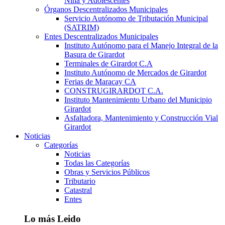
Niña y Adolescentes
Órganos Descentralizados Municipales
Servicio Autónomo de Tributación Municipal
(SATRIM)
Entes Descentralizados Municipales
Instituto Autónomo para el Manejo Integral de la
Basura de Girardot
Terminales de Girardot C.A
Instituto Autónomo de Mercados de Girardot
Ferias de Maracay CA
CONSTRUGIRARDOT C.A.
Instituto Mantenimiento Urbano del Municipio
Girardot
Asfaltadora, Mantenimiento y Construcción Vial
Girardot
Noticias
Categorías
Noticias
Todas las Categorías
Obras y Servicios Públicos
Tributario
Catastral
Entes
Lo más Leido