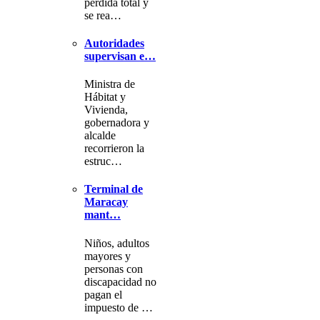
pérdida total y
se rea…
Autoridades
supervisan e…
Ministra de
Hábitat y
Vivienda,
gobernadora y
alcalde
recorrieron la
estruc…
Terminal de
Maracay
mant…
Niños, adultos
mayores y
personas con
discapacidad no
pagan el
impuesto de …