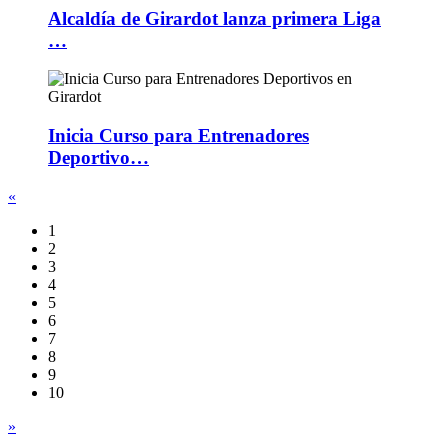
Alcaldía de Girardot lanza primera Liga
…
Inicia Curso para Entrenadores
Deportivo…
«
1
2
3
4
5
6
7
8
9
10
»