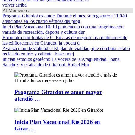
volver arriba
Al Momento :
Programa Girardot es amor
: Durante el mes, se registraron 11.040
atenciones en los cuatro vértices del prog
Inicia Plan Vacacional Rí
: El plan cuenta con una programación
variada de recreación, deporte y cultura dur
Encuentro con Juntas de C
: En aras de mejorar las condiciones de
las edificaciones en Girardot, la vocera d
Avanza plan de vialidad c
: El plan de vialidad, que combina asfalto
reciclado en frío y caliente, busca mej
Inician estudios geotécni
: La vocera de la Aragüeñidad, Joana
Sánchez, y el alcalde de Girardot, Rafael Mor
Programa Girardot es amor mayor
atendió …
Inicia Plan Vacacional Ríe 2026 en
Girar…