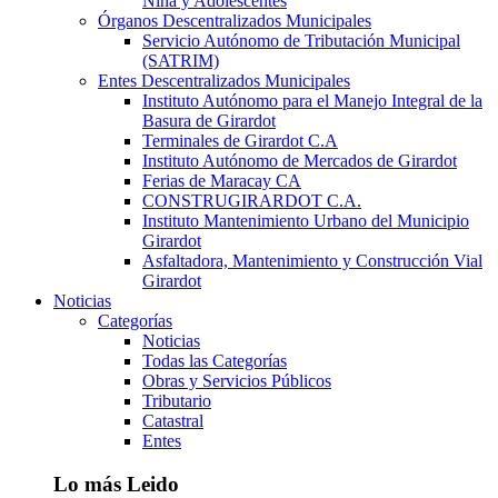
Niña y Adolescentes
Órganos Descentralizados Municipales
Servicio Autónomo de Tributación Municipal
(SATRIM)
Entes Descentralizados Municipales
Instituto Autónomo para el Manejo Integral de la
Basura de Girardot
Terminales de Girardot C.A
Instituto Autónomo de Mercados de Girardot
Ferias de Maracay CA
CONSTRUGIRARDOT C.A.
Instituto Mantenimiento Urbano del Municipio
Girardot
Asfaltadora, Mantenimiento y Construcción Vial
Girardot
Noticias
Categorías
Noticias
Todas las Categorías
Obras y Servicios Públicos
Tributario
Catastral
Entes
Lo más Leido