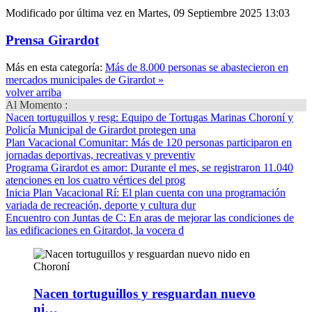
Modificado por última vez en Martes, 09 Septiembre 2025 13:03
Prensa Girardot
Más en esta categoría:
Más de 8.000 personas se abastecieron en
mercados municipales de Girardot »
volver arriba
Al Momento :
Nacen tortuguillos y resg
: Equipo de Tortugas Marinas Choroní y
Policía Municipal de Girardot protegen una
Plan Vacacional Comunitar
: Más de 120 personas participaron en
jornadas deportivas, recreativas y preventiv
Programa Girardot es amor
: Durante el mes, se registraron 11.040
atenciones en los cuatro vértices del prog
Inicia Plan Vacacional Rí
: El plan cuenta con una programación
variada de recreación, deporte y cultura dur
Encuentro con Juntas de C
: En aras de mejorar las condiciones de
las edificaciones en Girardot, la vocera d
Nacen tortuguillos y resguardan nuevo
ni…