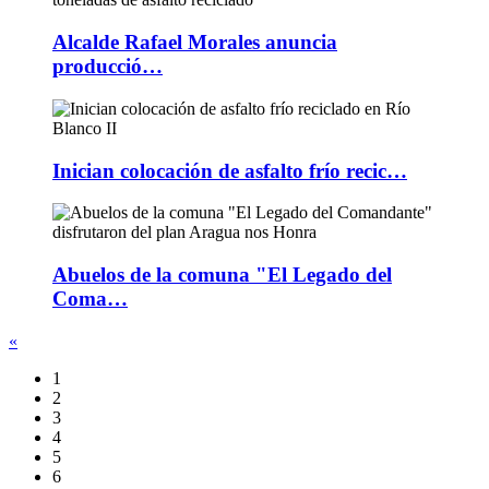
Alcalde Rafael Morales anuncia
producció…
Inician colocación de asfalto frío recic…
Abuelos de la comuna "El Legado del
Coma…
«
1
2
3
4
5
6