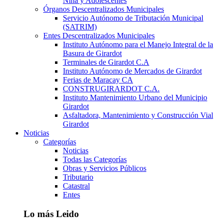
Niña y Adolescentes
Órganos Descentralizados Municipales
Servicio Autónomo de Tributación Municipal
(SATRIM)
Entes Descentralizados Municipales
Instituto Autónomo para el Manejo Integral de la
Basura de Girardot
Terminales de Girardot C.A
Instituto Autónomo de Mercados de Girardot
Ferias de Maracay CA
CONSTRUGIRARDOT C.A.
Instituto Mantenimiento Urbano del Municipio
Girardot
Asfaltadora, Mantenimiento y Construcción Vial
Girardot
Noticias
Categorías
Noticias
Todas las Categorías
Obras y Servicios Públicos
Tributario
Catastral
Entes
Lo más Leido