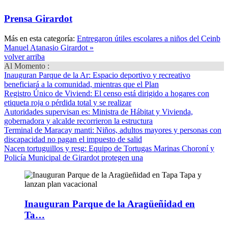
Prensa Girardot
Más en esta categoría:
Entregaron útiles escolares a niños del Ceinb
Manuel Atanasio Girardot »
volver arriba
Al Momento :
Inauguran Parque de la Ar
: Espacio deportivo y recreativo
beneficiará a la comunidad, mientras que el Plan
Registro Único de Viviend
: El censo está dirigido a hogares con
etiqueta roja o pérdida total y se realizar
Autoridades supervisan es
: Ministra de Hábitat y Vivienda,
gobernadora y alcalde recorrieron la estructura
Terminal de Maracay manti
: Niños, adultos mayores y personas con
discapacidad no pagan el impuesto de salid
Nacen tortuguillos y resg
: Equipo de Tortugas Marinas Choroní y
Policía Municipal de Girardot protegen una
Inauguran Parque de la Aragüeñidad en
Ta…