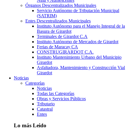
Niña y Adolescentes
Órganos Descentralizados Municipales
Servicio Autónomo de Tributación Municipal
(SATRIM)
Entes Descentralizados Municipales
Instituto Autónomo para el Manejo Integral de la
Basura de Girardot
Terminales de Girardot C.A
Instituto Autónomo de Mercados de Girardot
Ferias de Maracay CA
CONSTRUGIRARDOT C.A.
Instituto Mantenimiento Urbano del Municipio
Girardot
Asfaltadora, Mantenimiento y Construcción Vial
Girardot
Noticias
Categorías
Noticias
Todas las Categorías
Obras y Servicios Públicos
Tributario
Catastral
Entes
Lo más Leido