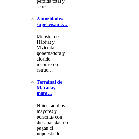
pérdida total y
se rea…
Autoridades
supervisan e…
Ministra de
Hábitat y
Vivienda,
gobernadora y
alcalde
recorrieron la
estruc…
Terminal de
Maracay
mant…
Niños, adultos
mayores y
personas con
discapacidad no
pagan el
impuesto de …