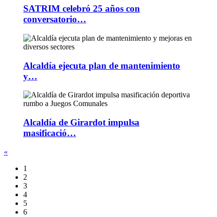
SATRIM celebró 25 años con
conversatorio…
Alcaldía ejecuta plan de mantenimiento
y…
Alcaldía de Girardot impulsa
masificació…
«
1
2
3
4
5
6