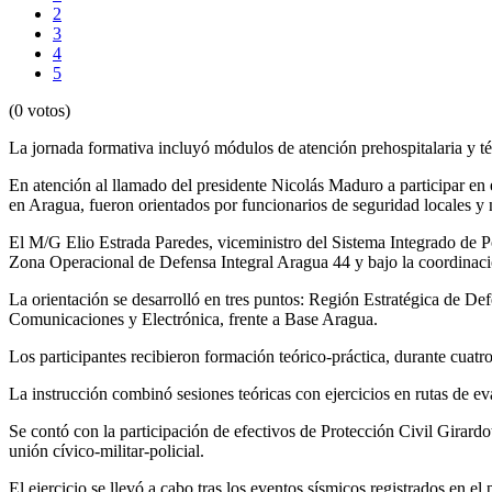
2
3
4
5
(0 votos)
La jornada formativa incluyó módulos de atención prehospitalaria y t
En atención al llamado del presidente Nicolás Maduro a participar en 
en Aragua, fueron orientados por funcionarios de seguridad locales y 
El M/G Elio Estrada Paredes, viceministro del Sistema Integrado de Pol
Zona Operacional de Defensa Integral Aragua 44 y bajo la coordinac
La orientación se desarrolló en tres puntos: Región Estratégica de Def
Comunicaciones y Electrónica, frente a Base Aragua.
Los participantes recibieron formación teórico-práctica, durante cuatr
La instrucción combinó sesiones teóricas con ejercicios en rutas de ev
Se contó con la participación de efectivos de Protección Civil Girard
unión cívico-militar-policial.
El ejercicio se llevó a cabo tras los eventos sísmicos registrados en el