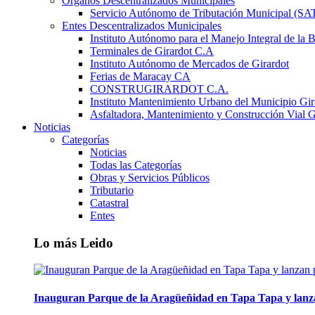
Órganos Descentralizados Municipales
Servicio Autónomo de Tributación Municipal (S
Entes Descentralizados Municipales
Instituto Autónomo para el Manejo Integral de la 
Terminales de Girardot C.A
Instituto Autónomo de Mercados de Girardot
Ferias de Maracay CA
CONSTRUGIRARDOT C.A.
Instituto Mantenimiento Urbano del Municipio Gir
Asfaltadora, Mantenimiento y Construcción Vial G
Noticias
Categorías
Noticias
Todas las Categorías
Obras y Servicios Públicos
Tributario
Catastral
Entes
Lo más Leido
Inauguran Parque de la Aragüeñidad en Tapa Tapa y lanz