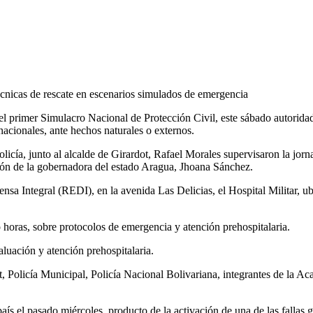
écnicas de rescate en escenarios simulados de emergencia
el primer Simulacro Nacional de Protección Civil, este sábado autorida
nacionales, ante hechos naturales o externos.
icía, junto al alcalde de Girardot, Rafael Morales supervisaron la jorna
ión de la gobernadora del estado Aragua, Jhoana Sánchez.
ensa Integral (REDI), en la avenida Las Delicias, el Hospital Militar, 
o horas, sobre protocolos de emergencia y atención prehospitalaria.
aluación y atención prehospitalaria.
ot, Policía Municipal, Policía Nacional Bolivariana, integrantes de la 
 país el pasado miércoles, producto de la activación de una de las fallas 