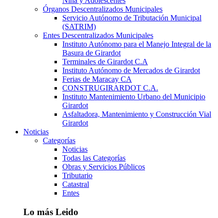
Niña y Adolescentes
Órganos Descentralizados Municipales
Servicio Autónomo de Tributación Municipal
(SATRIM)
Entes Descentralizados Municipales
Instituto Autónomo para el Manejo Integral de la
Basura de Girardot
Terminales de Girardot C.A
Instituto Autónomo de Mercados de Girardot
Ferias de Maracay CA
CONSTRUGIRARDOT C.A.
Instituto Mantenimiento Urbano del Municipio
Girardot
Asfaltadora, Mantenimiento y Construcción Vial
Girardot
Noticias
Categorías
Noticias
Todas las Categorías
Obras y Servicios Públicos
Tributario
Catastral
Entes
Lo más Leido