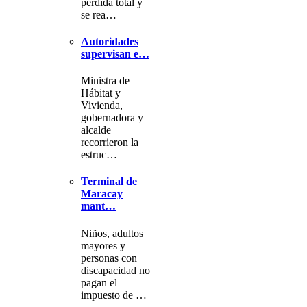
pérdida total y
se rea…
Autoridades
supervisan e…
Ministra de
Hábitat y
Vivienda,
gobernadora y
alcalde
recorrieron la
estruc…
Terminal de
Maracay
mant…
Niños, adultos
mayores y
personas con
discapacidad no
pagan el
impuesto de …