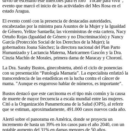
sirvió de escenario este miércoles para el foro “Tócate para vivir”,
evento que marcó el inicio de las actividades del Mes Rosa en el
estado Aragua.
El evento contó con la presencia de destacadas autoridades,
encabezadas por la ministra para Asuntos de la Mujer y la Igualdad
de Género, Yelitze Santaella; las viceministras de esta cartera, Nacy
Ortuño Rojas (Igualdad de Género y no Discriminación) y Nancy
García (Protección Social de los Derechos de la Mujer); la
gobernadora Joana Sánchez; la directora nacional del Plan Parto
Humanizado y Lactancia Materna, Maricarmen Gascón y la Dra.
Cinzia Machín de Morales, primera dama de Maracay y Choroní.
La Dra. Sarahy Bustos, ginecobstetra, abrió el ciclo de ponencias
con su presentación “Patología Mamaria”. La especialista enfatizó la
transcendencia de las estadísticas en la lucha contra el cáncer de
mama. "Aunque es engorroso hablar de números, es importante".
Bustos destacó que este carcinoma es el tipo más común y la causa
de muerte de mayor frecuencia a escala mundial entre las mujeres.
Citó a la Organización Panamericana de la Salud (OPS), al referir
que se estiman, aproximadamente, 491.000 casos nuevos cada año.
Alertó sobre el panorama en América, donde se proyecta un
incremento de hasta un 39% en los casos para el año 2040, con un
notable aumento del 31% en damas menores de 50 años.