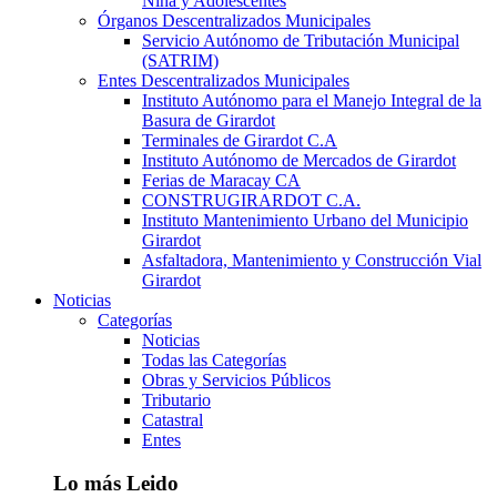
Niña y Adolescentes
Órganos Descentralizados Municipales
Servicio Autónomo de Tributación Municipal
(SATRIM)
Entes Descentralizados Municipales
Instituto Autónomo para el Manejo Integral de la
Basura de Girardot
Terminales de Girardot C.A
Instituto Autónomo de Mercados de Girardot
Ferias de Maracay CA
CONSTRUGIRARDOT C.A.
Instituto Mantenimiento Urbano del Municipio
Girardot
Asfaltadora, Mantenimiento y Construcción Vial
Girardot
Noticias
Categorías
Noticias
Todas las Categorías
Obras y Servicios Públicos
Tributario
Catastral
Entes
Lo más Leido