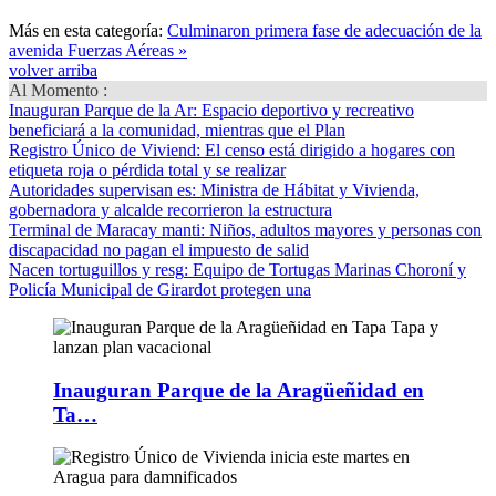
Más en esta categoría:
Culminaron primera fase de adecuación de la
avenida Fuerzas Aéreas »
volver arriba
Al Momento :
Inauguran Parque de la Ar
: Espacio deportivo y recreativo
beneficiará a la comunidad, mientras que el Plan
Registro Único de Viviend
: El censo está dirigido a hogares con
etiqueta roja o pérdida total y se realizar
Autoridades supervisan es
: Ministra de Hábitat y Vivienda,
gobernadora y alcalde recorrieron la estructura
Terminal de Maracay manti
: Niños, adultos mayores y personas con
discapacidad no pagan el impuesto de salid
Nacen tortuguillos y resg
: Equipo de Tortugas Marinas Choroní y
Policía Municipal de Girardot protegen una
Inauguran Parque de la Aragüeñidad en
Ta…