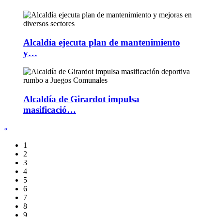
Alcaldía ejecuta plan de mantenimiento
y…
Alcaldía de Girardot impulsa
masificació…
«
1
2
3
4
5
6
7
8
9