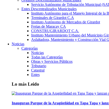
Órganos Descentralizados Municipales
Servicio Autónomo de Tributación Municipal (S
Entes Descentralizados Municipales
Instituto Autónomo para el Manejo Integral de la 
Terminales de Girardot C.A
Instituto Autónomo de Mercados de Girardot
Ferias de Maracay CA
CONSTRUGIRARDOT C.A.
Instituto Mantenimiento Urbano del Municipio Gir
Asfaltadora, Mantenimiento y Construcción Vial G
Noticias
Categorías
Noticias
Todas las Categorías
Obras y Servicios Públicos
Tributario
Catastral
Entes
Lo más Leido
Inauguran Parque de la Aragüeñidad en Tapa Tapa y lanz