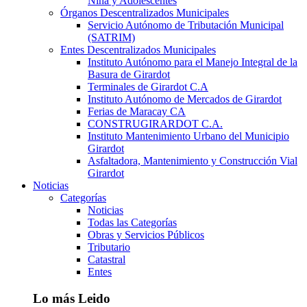
Niña y Adolescentes
Órganos Descentralizados Municipales
Servicio Autónomo de Tributación Municipal
(SATRIM)
Entes Descentralizados Municipales
Instituto Autónomo para el Manejo Integral de la
Basura de Girardot
Terminales de Girardot C.A
Instituto Autónomo de Mercados de Girardot
Ferias de Maracay CA
CONSTRUGIRARDOT C.A.
Instituto Mantenimiento Urbano del Municipio
Girardot
Asfaltadora, Mantenimiento y Construcción Vial
Girardot
Noticias
Categorías
Noticias
Todas las Categorías
Obras y Servicios Públicos
Tributario
Catastral
Entes
Lo más Leido