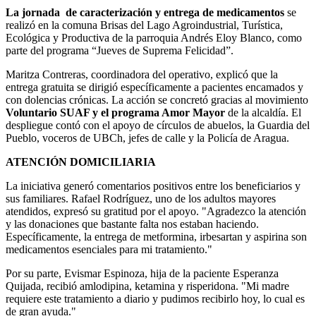
La jornada de caracterización y entrega de medicamentos
se
realizó en la comuna Brisas del Lago Agroindustrial, Turística,
Ecológica y Productiva de la parroquia Andrés Eloy Blanco, como
parte del programa “Jueves de Suprema Felicidad”.
Maritza Contreras, coordinadora del operativo, explicó que la
entrega gratuita se dirigió específicamente a pacientes encamados y
con dolencias crónicas. La acción se concretó gracias al movimiento
Voluntario SUAF y el programa Amor Mayor
de la alcaldía. El
despliegue contó con el apoyo de círculos de abuelos, la Guardia del
Pueblo, voceros de UBCh, jefes de calle y la Policía de Aragua.
ATENCIÓN DOMICILIARIA
La iniciativa generó comentarios positivos entre los beneficiarios y
sus familiares. Rafael Rodríguez, uno de los adultos mayores
atendidos, expresó su gratitud por el apoyo. "Agradezco la atención
y las donaciones que bastante falta nos estaban haciendo.
Específicamente, la entrega de metformina, irbesartan y aspirina son
medicamentos esenciales para mi tratamiento."
Por su parte, Evismar Espinoza, hija de la paciente Esperanza
Quijada, recibió amlodipina, ketamina y risperidona. "Mi madre
requiere este tratamiento a diario y pudimos recibirlo hoy, lo cual es
de gran ayuda."