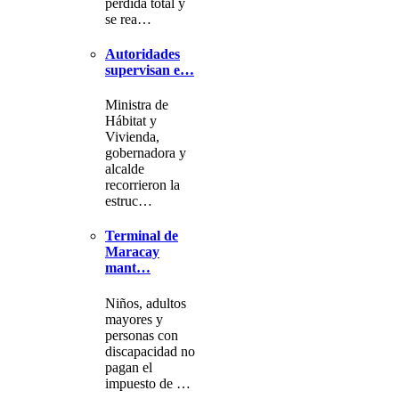
pérdida total y
se rea…
Autoridades
supervisan e…
Ministra de
Hábitat y
Vivienda,
gobernadora y
alcalde
recorrieron la
estruc…
Terminal de
Maracay
mant…
Niños, adultos
mayores y
personas con
discapacidad no
pagan el
impuesto de …