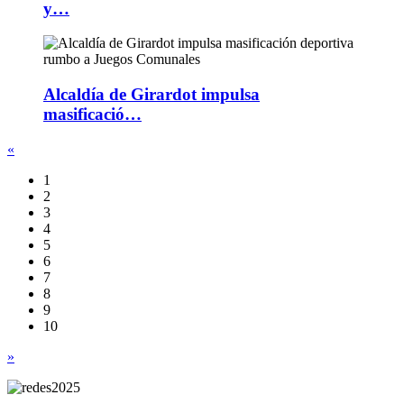
y…
Alcaldía de Girardot impulsa
masificació…
«
1
2
3
4
5
6
7
8
9
10
»