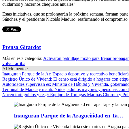
cuidarnos y hacernos chequeos anuales".
Estas iniciativas, que se prolongarán la próxima semana, forman parte 
Sánchez y el presidente Nicolás Maduro, reafirmando el compromiso co
Prensa Girardot
Más en esta categoría:
Activaron patrullaje mixto para frenar propag
volver arriba
Al Momento :
Inauguran Parque de la Ar
: Espacio deportivo y recreativo beneficiar
Registro Único de Viviend
: El censo está dirigido a hogares con etique
Autoridades supervisan es
: Ministra de Hábitat y Vivienda, gobernador
Terminal de Maracay manti
: Niños, adultos mayores y personas con d
Nacen tortuguillos y resg
: Equipo de Tortugas Marinas Choroní y Pol
Inauguran Parque de la Aragüeñidad en Ta…