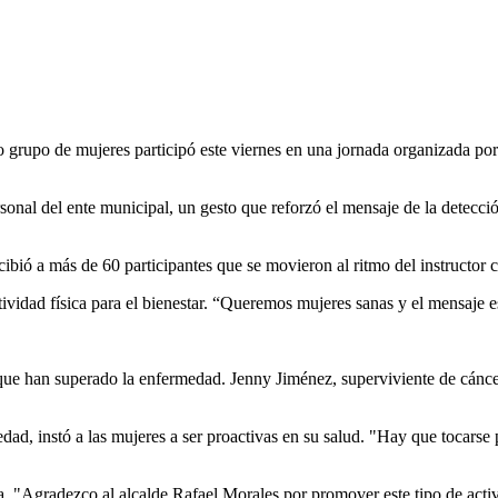
 grupo de mujeres participó este viernes en una jornada organizada por
onal del ente municipal, un gesto que reforzó el mensaje de la detección
 recibió a más de 60 participantes que se movieron al ritmo del instruc
tividad física para el bienestar. “Queremos mujeres sanas y el mensaje es
 que han superado la enfermedad. Jenny Jiménez, superviviente de cánce
dad, instó a las mujeres a ser proactivas en su salud. "Hay que tocarse
ma. "Agradezco al alcalde Rafael Morales por promover este tipo de act