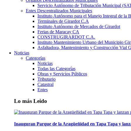
Órganos Descentralizados Municipales
Servicio Autónomo de Tributación Municipal (S
Entes Descentralizados Municipales
Instituto Autónomo para el Manejo Integral de la 
Terminales de Girardot C.A
Instituto Autónomo de Mercados de Girardot
Ferias de Maracay CA
CONSTRUGIRARDOT C.A.
Instituto Mantenimiento Urbano del Municipio Gir
Asfaltadora, Mantenimiento y Construcción Vial G
Noticias
Categorías
Noticias
Todas las Categorías
Obras y Servicios Públicos
Tributario
Catastral
Entes
Lo más Leido
Inauguran Parque de la Aragüeñidad en Tapa Tapa y lanz