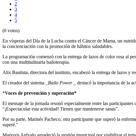
2
3
4
5
(0 votos)
En vísperas del Día de la Lucha contra el Cáncer de Mama, un nutrido
la concienciación con la promoción de hábitos saludables.
La programación comenzó con la entrega de lazos de color rosa al pers
con una multitudinaria bailoterapia.
Alix Bautista, directora del instituto, encabezó la entrega de lazos y
El creador del sistema _
Bailo Power
_ destacó la importancia de la ac
*
Voces de prevención y superación*
El mensaje de la jornada resonó especialmente entre las participantes
“¡Espectacular esta actividad! Tienen que mantenerse sanas”.
Por su parte, Marinés Pacheco, otra participante que superó la enferme
superé."
Marioxis Arévalo agradeció la gestión municipal por visibilizar el te