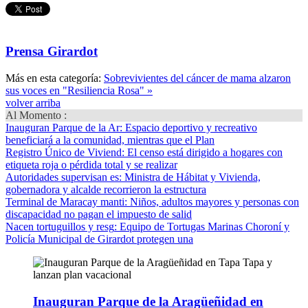
Prensa Girardot
Más en esta categoría:
Sobrevivientes del cáncer de mama alzaron
sus voces en "Resiliencia Rosa" »
volver arriba
Al Momento :
Inauguran Parque de la Ar
: Espacio deportivo y recreativo
beneficiará a la comunidad, mientras que el Plan
Registro Único de Viviend
: El censo está dirigido a hogares con
etiqueta roja o pérdida total y se realizar
Autoridades supervisan es
: Ministra de Hábitat y Vivienda,
gobernadora y alcalde recorrieron la estructura
Terminal de Maracay manti
: Niños, adultos mayores y personas con
discapacidad no pagan el impuesto de salid
Nacen tortuguillos y resg
: Equipo de Tortugas Marinas Choroní y
Policía Municipal de Girardot protegen una
Inauguran Parque de la Aragüeñidad en