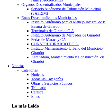
Niña y Adolescentes
Órganos Descentralizados Municipales
Servicio Autónomo de Tributación Municipal
(SATRIM)
Entes Descentralizados Municipales
Instituto Autónomo para el Manejo Integral de la
Basura de Girardot
Terminales de Girardot C.A
Instituto Autónomo de Mercados de Girardot
Ferias de Maracay CA
CONSTRUGIRARDOT C.A.
Instituto Mantenimiento Urbano del Municipio
Girardot
Asfaltadora, Mantenimiento y Construcción Vial
Girardot
Noticias
Categorías
Noticias
Todas las Categorías
Obras y Servicios Públicos
Tributario
Catastral
Entes
Lo más Leido