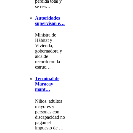
pérdida total y
se rea…
Autoridades
supervisan e…
Ministra de
Hábitat y
Vivienda,
gobernadora y
alcalde
recorrieron la
estruc…
Terminal de
Maracay
mant…
Niños, adultos
mayores y
personas con
discapacidad no
pagan el
impuesto de …