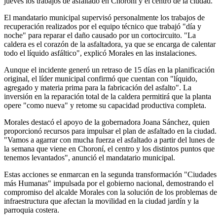
jueves los trabajos de asfaltado en Choroní y el centro de la ciudad.
El mandatario municipal supervisó personalmente los trabajos de
recuperación realizados por el equipo técnico que trabajó "día y
noche" para reparar el daño causado por un cortocircuito. "La
caldera es el corazón de la asfaltadora, ya que se encarga de calentar
todo el líquido asfáltico", explicó Morales en las instalaciones.
Aunque el incidente generó un retraso de 15 días en la planificación
original, el líder municipal confirmó que cuentan con "líquido,
agregado y materia prima para la fabricación del asfalto". La
inversión en la reparación total de la caldera permitirá que la planta
opere "como nueva" y retome su capacidad productiva completa.
Morales destacó el apoyo de la gobernadora Joana Sánchez, quien
proporcionó recursos para impulsar el plan de asfaltado en la ciudad.
"Vamos a agarrar con mucha fuerza el asfaltado a partir del lunes de
la semana que viene en Choroní, el centro y los distintos puntos que
tenemos levantados", anunció el mandatario municipal.
Estas acciones se enmarcan en la segunda transformación "Ciudades
más Humanas" impulsada por el gobierno nacional, demostrando el
compromiso del alcalde Morales con la solución de los problemas de
infraestructura que afectan la movilidad en la ciudad jardín y la
parroquia costera.